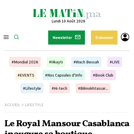
Lundi 10 Août 2026
Newsletter
S'abonner
#Mondial 2026
#Hkayti
#Wach Bessah
#LIVE
#EVENTS
#Nos Capsules d'Info
#Book Club
#Lifestyle
#Hi-tech
#Bilmokhtassar...
ACCUEIL
LIFESTYLE
Le Royal Mansour Casablanca