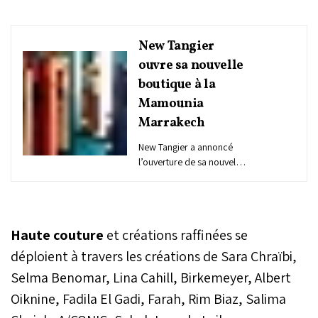
New Tangier
ouvre sa nouvelle
boutique à la
Mamounia
Marrakech
New Tangier a annoncé
l’ouverture de sa nouvelle
boutique au sein du
légendaire Hôtel La
Mamounia Marrakech,
classé parmi les dix
Haute couture
et créations raffinées se
meilleurs hôtels du monde
et récemment sacré
déploient à travers les créations de Sara Chraïbi,
meilleur hôtel d’Afrique.
Selma Benomar, Lina Cahill, Birkemeyer, Albert
Oiknine, Fadila El Gadi, Farah, Rim Biaz, Salima