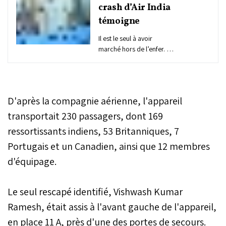
crash d’Air India
témoigne
Il est le seul à avoir
marché hors de l’enfer. À
bord du vol AI171, qui
s’est écrasé une minute
après son décollage
d’Ahmedabad, en Inde,
D'après la compagnie aérienne, l'appareil
Vishwash Kumar Ramesh
est l’unique survivant
transportait 230 passagers, dont 169
parmi les 242 personnes
ressortissants indiens, 53 Britanniques, 7
présentes dans l’avion.
Portugais et un Canadien, ainsi que 12 membres
Son récit, livré depuis son
lit d’hôpital, défie
d'équipage.
l’entendement.
Le seul rescapé identifié, Vishwash Kumar
Ramesh, était assis à l'avant gauche de l'appareil,
en place 11 A, près d'une des portes de secours.