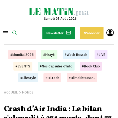
Samedi 08 Août 2026
Newsletter
S'abonner
#Mondial 2026
#Hkayti
#Wach Bessah
#LIVE
#EVENTS
#Nos Capsules d'Info
#Book Club
#Lifestyle
#Hi-tech
#Bilmokhtassar...
ACCUEIL
MONDE
Crash d’Air India : Le bilan