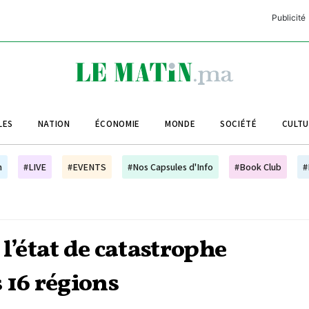
Publicité
C
L
A
LES
NATION
ÉCONOMIE
MONDE
SOCIÉTÉ
CULT
L
L
h
#LIVE
#EVENTS
#Nos Capsules d'Info
#Book Club
#
L
M
M
l’état de catastrophe
B
 16 régions