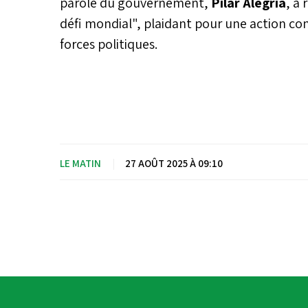
parole du gouvernement,
Pilar Alegría
, a
défi mondial", plaidant pour une action con
forces politiques.
LE MATIN
|
27 AOÛT 2025 À 09:10