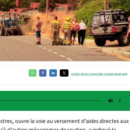
SUIVEZ-NOUS SUR NOTRE CHAÎNE WHATSAPP
stres, ouvre la voie au versement d’aides directes aux
 qu’à d’autres mécanismes de soutien, a indiqué le