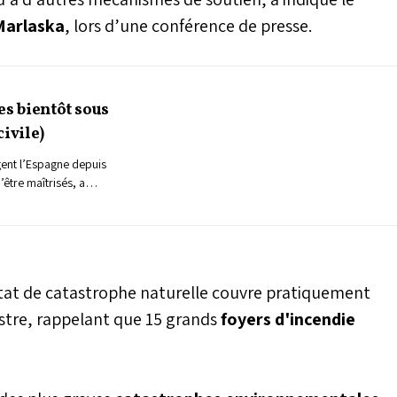
Marlaska
, lors d’une conférence de presse.
es bientôt sous
civile)
gent l’Espagne depuis
être maîtrisés, a
énérale de la
ones, appelant à "un
cette terrible
état de catastrophe naturelle couvre pratiquement
istre, rappelant que 15 grands
foyers d'incendie