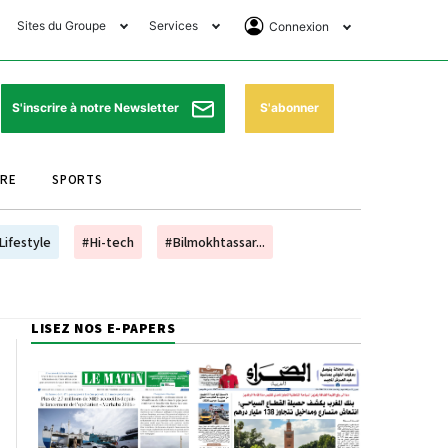
Sites du Groupe
Services
Connexion
lub Avantages
Horaires de prières
Se Connecter
e Matin Sports
Pharmacies de garde
Abonnement
S'abonner
S'inscrire à notre Newsletter
ssahraa
Météo
Archives ePaper
URE
SPORTS
e Matin Store
Programme TV
e Matin Annonces
Cinéma
Lifestyle
#Hi-tech
#Bilmokhtassar...
es Imprimeries du
Horaires de train
atin
Bourse
LISEZ NOS E-PAPERS
orocco Today Forum
ookclub