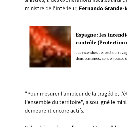
ministre de l’Intérieur,
Fernando Grande-
Espagne : les incendi
contrôle (Protection 
Les incendies de forêt qui rava
deux semaines, sont en passe d’
affirmé, samedi, la directrice g
Protection civile, Virginia Barc
dernier effort pour mettre fin à 
situation".
"Pour mesurer l’ampleur de la tragédie, l’
l’ensemble du territoire", a souligné le min
demeurent encore actifs.