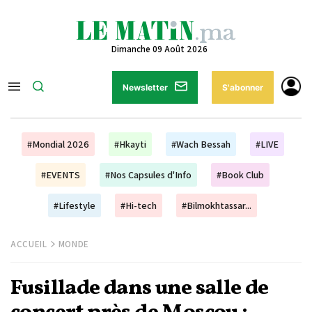
Dimanche 09 Août 2026
Newsletter
S'abonner
#Mondial 2026
#Hkayti
#Wach Bessah
#LIVE
#EVENTS
#Nos Capsules d'Info
#Book Club
#Lifestyle
#Hi-tech
#Bilmokhtassar...
ACCUEIL
MONDE
Fusillade dans une salle de