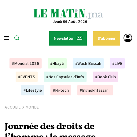
Jeudi 06 Août 2026
Newsletter
S'abonner
#Mondial 2026
#Hkayti
#Wach Bessah
#LIVE
#EVENTS
#Nos Capsules d'Info
#Book Club
#Lifestyle
#Hi-tech
#Bilmokhtassar...
ACCUEIL
MONDE
Journée des droits de