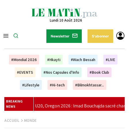
Lundi 10 Août 2026
Newsletter
S'abonner
#Mondial 2026
#Hkayti
#Wach Bessah
#LIVE
#EVENTS
#Nos Capsules d'Info
#Book Club
#Lifestyle
#Hi-tech
#Bilmokhtassar...
BREAKING
d Bouchajda sacré champion du monde du 800 m
|
DGSN : 
NEWS
ACCUEIL
MONDE