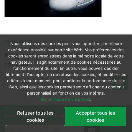
NEWSLETTER
Nous utilisons des cookies pour vous apporter la meilleure
expérience possible sur notre site Web. Vos préférences des
Restez informés de l'actualité en
cookies seront enregistrées dans la mémoire locale de votre
continu
navigateur. Il s’agit notamment de cookies nécessaires au
fonctionnement du site. En outre, vous pouvez décider
librement d’accepter ou de refuser les cookies, et modifier ces
critères à tout moment, pour améliorer la performance du site
Web, ainsi que les cookies permettant d’afficher du contenu
personnalisé en fonction de vos intérêts.
les politique de vie privee
.
Refuser tous les
Accepter tous les
Restez informés de l'actualité en continu
cookies
cookies