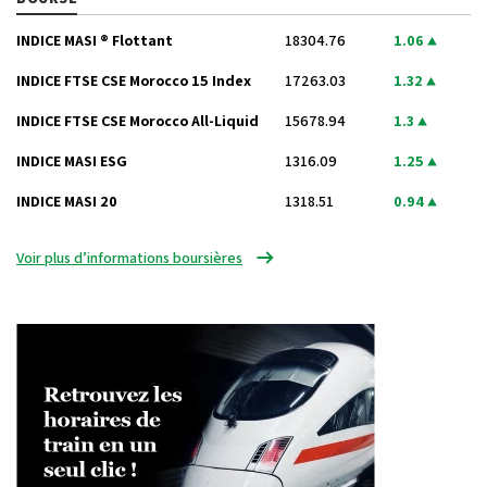
INDICE MASI ® Flottant
18304.76
1.06
INDICE FTSE CSE Morocco 15 Index
17263.03
1.32
INDICE FTSE CSE Morocco All-Liquid
15678.94
1.3
INDICE MASI ESG
1316.09
1.25
INDICE MASI 20
1318.51
0.94
Voir plus d’informations boursières