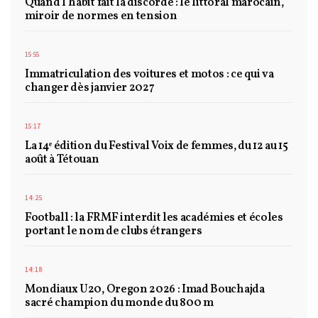
Quand l’habit fait la discorde : le littoral marocain,
miroir de normes en tension
15:55
Immatriculation des voitures et motos : ce qui va
changer dès janvier 2027
15:17
La 14ᵉ édition du Festival Voix de femmes, du 12 au 15
août à Tétouan
14:25
Football : la FRMF interdit les académies et écoles
portant le nom de clubs étrangers
14:18
Mondiaux U20, Oregon 2026 : Imad Bouchajda
sacré champion du monde du 800 m