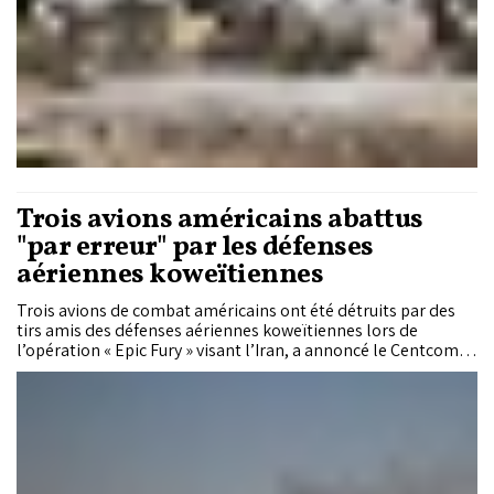
Trois avions américains abattus
"par erreur" par les défenses
aériennes koweïtiennes
Trois avions de combat américains ont été détruits par des
tirs amis des défenses aériennes koweïtiennes lors de
l’opération « Epic Fury » visant l’Iran, a annoncé le Centcom.
Les six membres d’équipage ont été secourus sains et saufs
après leur éjection. L’incident intervient dans un contexte de
combats marqués par des attaques de missiles et de drones
iraniens. Parallèlement, l’armée américaine a confirmé la
mort d’un quatrième militaire des suites de ses blessures.