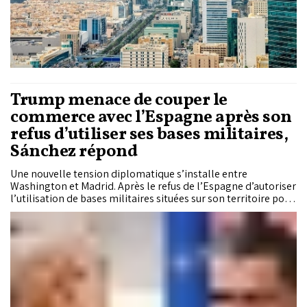
Trump menace de couper le
commerce avec l’Espagne après son
refus d’utiliser ses bases militaires,
Sánchez répond
Une nouvelle tension diplomatique s’installe entre
Washington et Madrid. Après le refus de l’Espagne d’autoriser
l’utilisation de bases militaires situées sur son territoire pour
des opérations liées aux frappes contre l’Iran, le président
américain Donald Trump a menacé de suspendre les
relations commerciales entre les deux pays. Madrid a réagi en
rappelant que toute évolution des relations commerciales
doit s’inscrire dans le cadre des accords entre les États-Unis
et l’Union européenne et dans le respect du droit
international. Cette séquence ouvre un nouvel épisode de
crispation entre les deux alliés occidentaux.