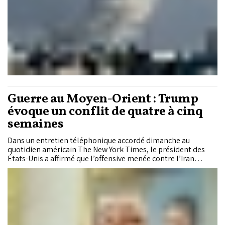
Guerre au Moyen-Orient : Trump
évoque un conflit de quatre à cinq
semaines
Dans un entretien téléphonique accordé dimanche au
quotidien américain The New York Times, le président des
États-Unis a affirmé que l’offensive menée contre l’Iran
pourrait durer « quatre à cinq semaines » si nécessaire,
assurant que l’opération était « en avance sur le calendrier »
tout en reconnaissant le risque de nouvelles pertes
américaines. Interrogé par le journal new-yorkais sur l’après-
Khamenei, il a esquissé plusieurs scénarios pour l’avenir
politique de Téhéran, évoquant à la fois une transition
inspirée du précédent vénézuélien et la possibilité d’un