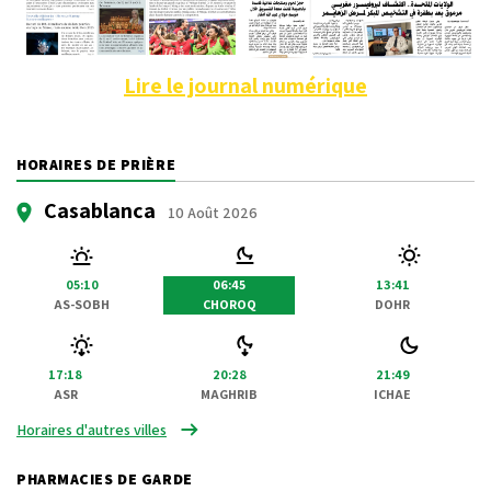
Lire le journal numérique
HORAIRES DE PRIÈRE
Casablanca
10 Août 2026
05:10
06:45
13:41
AS-SOBH
CHOROQ
DOHR
17:18
20:28
21:49
ASR
MAGHRIB
ICHAE
Horaires d'autres villes
PHARMACIES DE GARDE