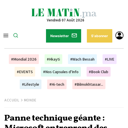
Vendredi 07 Août 2026
Newsletter
S'abonner
#Mondial 2026
#Hkayti
#Wach Bessah
#LIVE
#EVENTS
#Nos Capsules d'Info
#Book Club
#Lifestyle
#Hi-tech
#Bilmokhtassar...
ACCUEIL
MONDE
Panne technique géante :