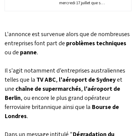
mercredi 17 juillet que son
application Designer,
alimentée par l'IA, sort de
la phase de
prévisualisation et est
L'annonce est survenue alors que de nombreuses
désormais disponible
pour tous les utilisateurs
entreprises font part de
problèmes techniques
sur iOS et Android. Cette
ou de
panne
.
application, semblable à
Canva, permet de générer
des images et des designs
Il s'agit notamment d'entreprises australiennes
à partir de prompts
telles que la
TV ABC
,
l'aéroport de Sydney
et
textuels, offrant la
possibilité de créer des
une
chaîne de supermarchés
,
l'aéroport de
autocollants, des cartes
Berlin
, ou encore le plus grand opérateur
de vœux, des invitations,
des collages et bien plus
ferroviaire britannique ainsi que la
Bourse de
encore.
Londres
.
Dans un message intitulé "
Dégradation du