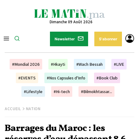
Dimanche 09 Août 2026
Newsletter
S'abonner
#Mondial 2026
#Hkayti
#Wach Bessah
#LIVE
#EVENTS
#Nos Capsules d'Info
#Book Club
#Lifestyle
#Hi-tech
#Bilmokhtassar...
ACCUEIL
NATION
Barrages du Maroc : les