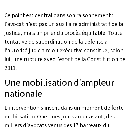
organisée vendredi à
Rabat, les barreaux ont
Ce point est central dans son raisonnement :
annoncé que de nouvelles
formes de protestation
l’avocat n’est pas un auxiliaire administratif de la
pourraient être engagées
justice, mais un pilier du procès équitable. Toute
dans les prochains jours,
tentative de subordination de la défense à
réaffirmant leur volonté de
poursuivre le mouvement
l’autorité judiciaire ou exécutive constitue, selon
sans recul. Une
lui, une rupture avec l’esprit de la Constitution de
détermination affichée
face au projet de loi
2011.
encadrant la profession,
que les avocats continuent
Une mobilisation d’ampleur
de rejeter au nom de
l’indépendance de la
nationale
profession et de son rôle
constitutionnel au sein du
L’intervention s’inscrit dans un moment de forte
système judiciaire.
mobilisation. Quelques jours auparavant, des
milliers d’avocats venus des 17 barreaux du