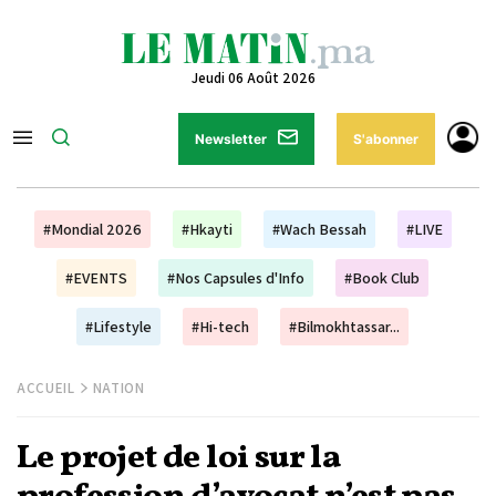
Jeudi 06 Août 2026
Newsletter
S'abonner
#Mondial 2026
#Hkayti
#Wach Bessah
#LIVE
#EVENTS
#Nos Capsules d'Info
#Book Club
#Lifestyle
#Hi-tech
#Bilmokhtassar...
ACCUEIL
NATION
Le projet de loi sur la