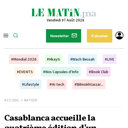
Vendredi 07 Août 2026
Newsletter
S'abonner
#Mondial 2026
#Hkayti
#Wach Bessah
#LIVE
#EVENTS
#Nos Capsules d'Info
#Book Club
#Lifestyle
#Hi-tech
#Bilmokhtassar...
ACCUEIL
NATION
Casablanca accueille la