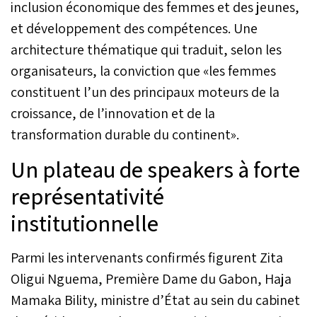
inclusion économique des femmes et des jeunes,
participantes ont ainsi
lancé un appel unanime à
et développement des compétences. Une
l’action, invitant
architecture thématique qui traduit, selon les
gouvernements,
organisateurs, la conviction que «les femmes
institutions, partenaires
internationaux, secteur
constituent l’un des principaux moteurs de la
privé et société civile à
croissance, de l’innovation et de la
transformer les
recommandations
transformation durable du continent».
formulées en mesures
concrètes et
Un plateau de speakers à forte
opérationnelles, capables
d’ancrer durablement
représentativité
l’égalité et l’inclusion dans
institutionnelle
les réalités du continent.
Parmi les intervenants confirmés figurent Zita
Oligui Nguema, Première Dame du Gabon, Haja
Mamaka Bility, ministre d’État au sein du cabinet