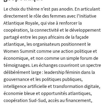
Afrique. Il constitue
Le choix du thème n’est pas anodin. En articulant
également un facteur
essentiel de prospérité
directement le rôle des femmes avec l’Initiative
partagée et de paix
Atlantique Royale, qui vise à renforcer la
durable sur le continent.
coopération, la connectivité et le développement
C’est dans cet esprit que
s’est tenue, en fin de
partagé entre les pays africains de la façade
semaine dernière à Rabat,
atlantique, les organisateurs positionnent le
la 5e édition du Sommet
de l’Africanité, avec la
Women Summit comme une action politique et
participation de
économique, et non comme un simple forum de
décideurs, d’experts et
d’acteurs institutionnels
témoignages. Les échanges couvriront un spectre
venus de divers horizons.
délibérément large : leadership féminin dans la
Au-delà des échanges et
gouvernance et les politiques publiques,
des constats, cette
rencontre a surtout mis en
intelligence artificielle et transformation digitale,
lumière une conviction
économie bleue et opportunités atlantiques,
forte : le temps est venu
de passer des discours
coopération Sud-Sud, accès au financement,
aux actes. Les