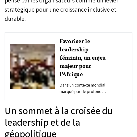
pensé par les organisateurs comme un levier
stratégique pour une croissance inclusive et
durable.
Favoriser le
leadership
féminin, un enjeu
majeur pour
l’Afrique
Dans un contexte mondial
marqué par de profondes
mutations économiques,
sociales et
Un sommet à la croisée du
technologiques, le
leadership féminin
leadership et de la
demeure un levier
géopolitique
structurant du
développement en