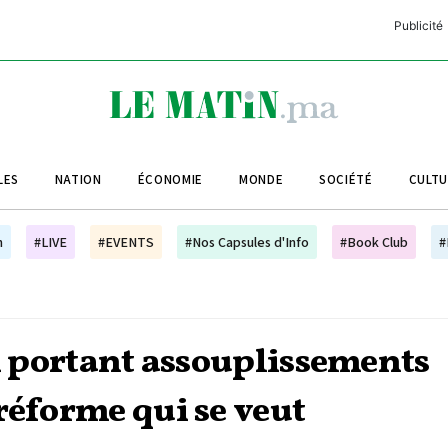
Publicité
C
L
A
LES
NATION
ÉCONOMIE
MONDE
SOCIÉTÉ
CULT
L
L
h
#LIVE
#EVENTS
#Nos Capsules d'Info
#Book Club
#
L
M
M
oi portant assouplissements
B
réforme qui se veut