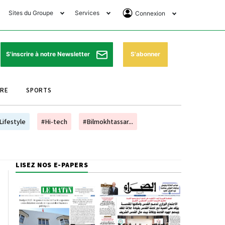
Sites du Groupe
Services
Connexion
lub Avantages
Horaires de prières
Se Connecter
e Matin Sports
Pharmacies de garde
Abonnement
S'abonner
S'inscrire à notre Newsletter
ssahraa
Météo
Archives ePaper
URE
SPORTS
e Matin Store
Programme TV
e Matin Annonces
Cinéma
Lifestyle
#Hi-tech
#Bilmokhtassar...
es Imprimeries du
Horaires de train
atin
Bourse
LISEZ NOS E-PAPERS
orocco Today Forum
ookclub