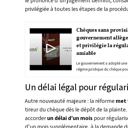
le prononcé d’un jugement définitif, consa
privilégiée à toutes les étapes de la procéd
Chèques sans provisi
gouvernement allège 
et privilégie la régul
amiable
Le gouvernement a adopté une
régime juridique du chèque pour
poursuites pénales...
Un délai légal pour régulari
Autre nouveauté majeure : la réforme
met 
tireur du chèque dès le dépôt de la plainte.
accorder
un délai d’un mois
pour régularise
d’un mois supplémentaire, à la demande d