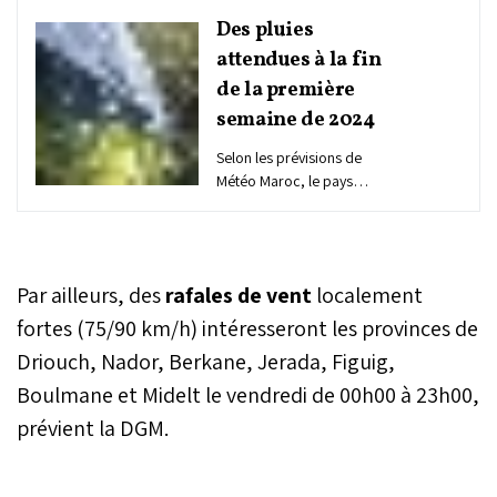
Des pluies
attendues à la fin
de la première
semaine de 2024
Selon les prévisions de
Météo Maroc, le pays
pourrait enregistrer
d'importantes
précipitations en ce début
d’année. Les pluies sont
Par ailleurs, des
rafales de vent
localement
attendues ce jeudi et
vendredi, 4 et 5 janvier,
fortes (75/90 km/h) intéresseront les provinces de
dans plusieurs régions
Driouch, Nador, Berkane, Jerada, Figuig,
comme le Saiss, le Haut et
Boulmane et Midelt le vendredi de 00h00 à 23h00,
Moyen Atlas, la région de
Safi ou encore le centre
prévient la DGM.
du royaume.