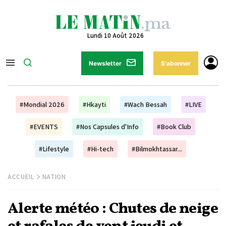
Lundi 10 Août 2026
Newsletter
S'abonner
#Mondial 2026
#Hkayti
#Wach Bessah
#LIVE
#EVENTS
#Nos Capsules d'Info
#Book Club
#Lifestyle
#Hi-tech
#Bilmokhtassar...
ACCUEIL
NATION
Alerte météo : Chutes de neige