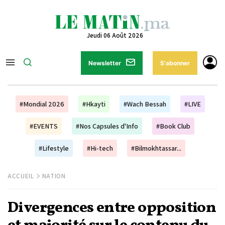
Jeudi 06 Août 2026
Newsletter
S'abonner
#Mondial 2026
#Hkayti
#Wach Bessah
#LIVE
#EVENTS
#Nos Capsules d'Info
#Book Club
#Lifestyle
#Hi-tech
#Bilmokhtassar...
ACCUEIL
NATION
Divergences entre opposition