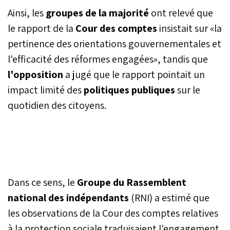
formulées par les
Ainsi, les
groupes de la majorité
ont relevé que
juridictions financières,
tout en pointant les
le rapport de la
Cour des comptes
insistait sur «la
fragilités persistantes de la
pertinence des orientations gouvernementales et
gestion budgétaire, des
l'efficacité des réformes engagées», tandis que
politiques sociales et du
développement territorial.
l'opposition
a jugé que le rapport pointait un
Selon la présidente de la
impact limité des
politiques publiques
sur le
Cour des comptes, les
réactions des
quotidien des citoyens.
administrations aux
observations formulées
par les juridictions
financières ont ainsi
permis de dégager un
effet financier global
estimé à 629 millions de
Dans ce sens, le
Groupe du
Rassemblent
dirhams sur la période
national des indépendants
(RNI) a estimé que
2024-2025.
les observations de la Cour des comptes relatives
à la protection sociale traduisaient l'engagement