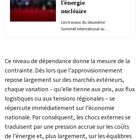
l’énergie
nucléaire
Les travaux du deuxième
Sommet international sur
l’énergie nucléaire
organisé, mardi à Paris, à
l’Initiative de la France en
partenariat avec l’Agence
Ce niveau de dépendance donne la mesure de la
internationale de l’Energie
atomique (AIEA), ont pris
contrainte. Dès lors que l’approvisionnement
fin avec une Déclaration
repose largement sur des marchés extérieurs,
sur le financement de
chaque variation – qu’elle tienne aux prix, aux flux
l’énergie nucléaire,
endossée par vingt-sept
logistiques ou aux tensions régionales – se
pays signataires dont le
répercute immédiatement sur l’économie
Maroc.
nationale. Par conséquent, les chocs externes se
traduisent par une pression accrue sur les coûts
de l’énergie et, plus largement, sur les équilibres