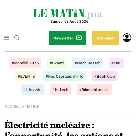
Samedi 08 Août 2026
Newsletter
S'abonner
#Mondial 2026
#Hkayti
#Wach Bessah
#LIVE
#EVENTS
#Nos Capsules d'Info
#Book Club
#Lifestyle
#Hi-tech
#Bilmokhtassar...
ACCUEIL
NATION
Électricité nucléaire :