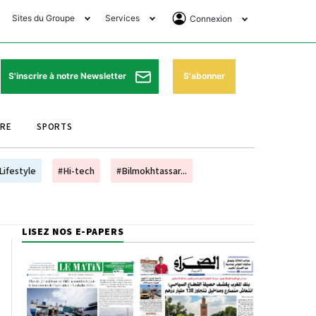
Sites du Groupe
Services
Connexion
lub Avantages
Horaires de prières
Se Connecter
e Matin Sports
Pharmacies de garde
Abonnement
S'abonner
S'inscrire à notre Newsletter
ssahraa
Météo
Archives ePaper
URE
SPORTS
e Matin Store
Programme TV
e Matin Annonces
Cinéma
Lifestyle
#Hi-tech
#Bilmokhtassar...
es Imprimeries du
Horaires de train
atin
Bourse
LISEZ NOS E-PAPERS
orocco Today Forum
ookclub