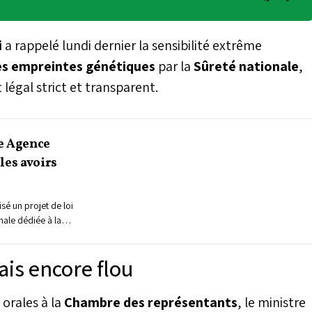
i
a rappelé lundi dernier la sensibilité extrême
des empreintes génétiques
par la
Sûreté nationale
,
légal strict et transparent.
e Agence
les avoirs
isé un projet de loi
nale dédiée à la
biens saisis ou
ucture devra combler
ais encore flou
tière de suivi, de
avoirs issus d’activités
 orales à la
Chambre des représentants
, le ministre