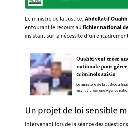
Le ministre de la Justice,
Abdellatif Ouahb
entourant le recours au
fichier national 
insistant sur la nécessité d’un encadrement 
Ouahbi veut créer un
nationale pour gérer 
criminels saisis
Le ministère de la Justice a final
visant à créer une Agence natio
gestion et au recouvrement des 
confisqués. Cette nouvelle str
Un projet de loi sensible m
les insuffisances actuelles en ma
contrôle et de confiscation des 
criminelles.
Intervenant lors de la séance des questions