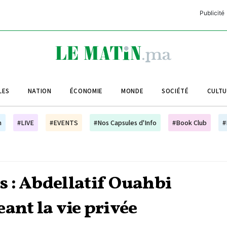
Publicité
C
L
A
LES
NATION
ÉCONOMIE
MONDE
SOCIÉTÉ
CULT
L
L
h
#LIVE
#EVENTS
#Nos Capsules d'Info
#Book Club
#
L
M
M
 : Abdellatif Ouahbi
B
ant la vie privée