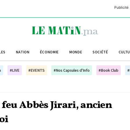
Publicité
C
L
A
LES
NATION
ÉCONOMIE
MONDE
SOCIÉTÉ
CULT
L
L
h
#LIVE
#EVENTS
#Nos Capsules d'Info
#Book Club
#
L
M
M
 feu Abbès Jirari, ancien
B
oi