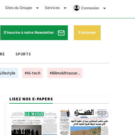
Sites du Groupe
Services
Connexion
lub Avantages
Horaires de prières
Se Connecter
e Matin Sports
Pharmacies de garde
Abonnement
S'abonner
S'inscrire à notre Newsletter
ssahraa
Météo
Archives ePaper
URE
SPORTS
e Matin Store
Programme TV
e Matin Annonces
Cinéma
Lifestyle
#Hi-tech
#Bilmokhtassar...
es Imprimeries du
Horaires de train
atin
Bourse
LISEZ NOS E-PAPERS
orocco Today Forum
ookclub