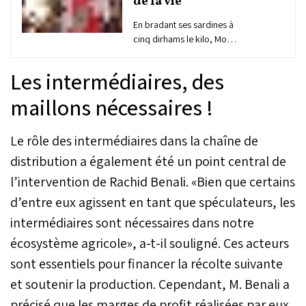
de la vie
En bradant ses sardines à
cinq dirhams le kilo, Moul
L7out a non seulement
cassé les prix d’une
Les intermédiaires, des
denrée très prisée faisant
ainsi le bonheur de
maillons nécessaires !
beaucoup de gens, mais il
a jeté un pavé dans la
Le rôle des intermédiaires dans la chaîne de
mare. Son initiative a remis
sur le tapis la question de
distribution a également été un point central de
la cherté de la vie dans sa
l’intervention de Rachid Benali. «Bien que certains
relation avec les marges
parfois indécentes de
d’entre eux agissent en tant que spéculateurs, les
certains commerçants. Il a
intermédiaires sont nécessaires dans notre
aussi mis en lumière les
rouages d’un marché
écosystème agricole», a-t-il souligné. Ces acteurs
verrouillé par les
sont essentiels pour financer la récolte suivante
intermédiaires, créant une
et soutenir la production. Cependant, M. Benali a
vague de réactions aussi
bien au niveau populaire
précisé que les marges de profit réalisées par eux