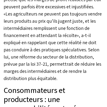
qu’au niveau officiel. Armé
peuvent parfois être excessives et injustifiées.
de son smartphone et de
sa vitalité exubérante, cet
«Les agriculteurs ne peuvent pas toujours vendre
influenceur a fait plus que
leurs produits au prix qu’ils jugent juste, et les
vendre du poisson : il a
mis le gouvernement
intermédiaires remplissent une fonction de
devant ses responsabilités
financement en attendant la récolte», a-t-il
en matière de protection
expliqué en rappelant que cette réalité ne doit
du pouvoir d’achat des
Marocains.
pas conduire à des pratiques spéculatives. Selon
lui, une réforme du secteur de la distribution,
prévue par la loi 37-21, permettrait de réduire les
marges des intermédiaires et de rendre la
distribution plus équitable.
Consommateurs et
producteurs : une