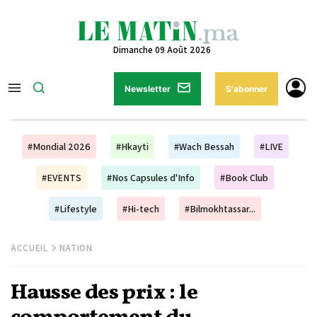
Dimanche 09 Août 2026
Newsletter
S'abonner
#Mondial 2026
#Hkayti
#Wach Bessah
#LIVE
#EVENTS
#Nos Capsules d'Info
#Book Club
#Lifestyle
#Hi-tech
#Bilmokhtassar...
ACCUEIL
NATION
Hausse des prix : le