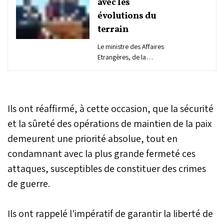
avec les
évolutions du
terrain
Le ministre des Affaires
Etrangères, de la
Coopération Africaine et
des Marocains résidant à
l’Etranger, Nasser Bourita,
a plaidé, mercredi à
Ils ont réaffirmé, à cette occasion, que la sécurité
Rabat, pour des mandats
onusiens de maintien de la
et la sûreté des opérations de maintien de la paix
paix en phase avec les
demeurent une priorité absolue, tout en
évolutions du terrain,
condamnant avec la plus grande fermeté ces
faute de quoi ils risquent
de se transformer en
attaques, susceptibles de constituer des crimes
instruments de statu quo,
de guerre.
au lieu d’être de véritables
leviers de règlement des
conflits.
Ils ont rappelé l'impératif de garantir la liberté de