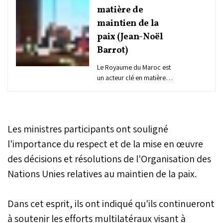
matière de
maintien de la
paix (Jean-Noël
Barrot)
Le Royaume du Maroc est
un acteur clé en matière
de maintien de la paix et
un partenaire majeur sur
le continent africain, a
affirmé, mercredi à Rabat,
Les ministres participants ont souligné
le ministre français de
l’Europe et des Affaires
l'importance du respect et de la mise en œuvre
étrangères, Jean-Noël
des décisions et résolutions de l'Organisation des
Barrot.
Nations Unies relatives au maintien de la paix.
Dans cet esprit, ils ont indiqué qu'ils continueront
à soutenir les efforts multilatéraux visant à