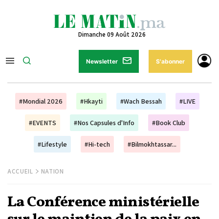
Dimanche 09 Août 2026
Newsletter
S'abonner
#Mondial 2026
#Hkayti
#Wach Bessah
#LIVE
#EVENTS
#Nos Capsules d'Info
#Book Club
#Lifestyle
#Hi-tech
#Bilmokhtassar...
ACCUEIL
NATION
La Conférence ministérielle