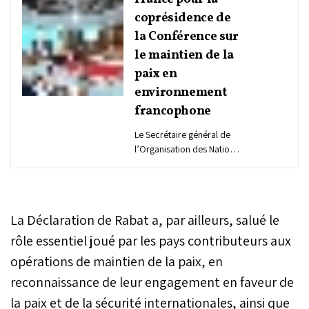
coprésidence de
la Conférence sur
le maintien de la
paix en
environnement
francophone
Le Secrétaire général de
l’Organisation des Nations
Unies, Antonio Guterres, a
exprimé ses
remerciements au Maroc
et à la France pour
La Déclaration de Rabat a, par ailleurs, salué le
l’organisation et la
coprésidence de la
rôle essentiel joué par les pays contributeurs aux
deuxième Conférence
opérations de maintien de la paix, en
ministérielle sur le
reconnaissance de leur engagement en faveur de
maintien de la paix en
environnement
la paix et de la sécurité internationales, ainsi que
francophone, tenue