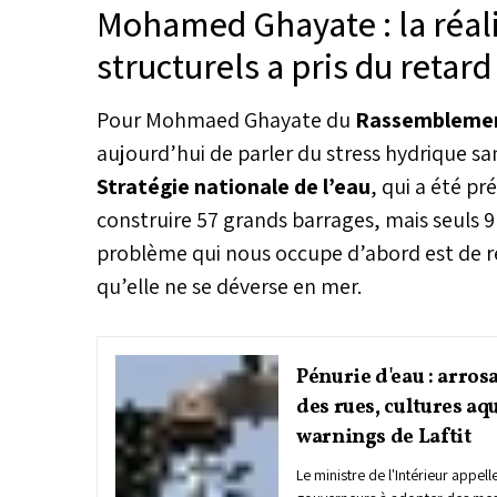
Mohamed Ghayate : la réal
Au Maroc, la part en eau du sec
chute libre depuis 2021. Face à 
structurels a pris du retar
alignement de la politique agric
alimentaire devient une obliga
Sadiki, ministre de l’Agricultur
Pour Mohmaed Ghayate du
Rassemblemen
du développement rural et des ea
aujourd’hui de parler du stress hydrique san
estime ainsi qu’il faut sauver l’a
prioriser la production des lég
Stratégie nationale de l’eau
, qui a été p
consommés au Maroc, comme l
construire 57 grands barrages, mais seuls 9 
l’oignon ou encore la tomate.
problème qui nous occupe d’abord est de re
qu’elle ne se déverse en mer.
Pénurie d'eau : arros
des rues, cultures aqu
warnings de Laftit
Le ministre de l'Intérieur appelle