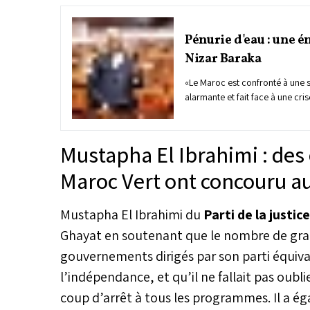
Pénurie d'eau : une é
Nizar Baraka
«Le Maroc est confronté à une s
alarmante et fait face à une cri
alerté lundi dernier le ministre
l’eau, Nizar Baraka, lors de la
orales à la Chambre des représ
Mustapha El Ibrahimi : des 
responsable gouvernemental a 
vivait un moment critique, se di
Maroc Vert ont concouru au
cinquième année consécutive d
précisant que les barrages du 
Mustapha El Ibrahimi du
Parti de la justi
cours des trois derniers mois q
contre 1,5 milliard de m³ au c
Ghayat en soutenant que le nombre de gran
période de l'année dernière, so
gouvernements dirigés par son parti équiva
tiers.
l’indépendance, et qu’il ne fallait pas oubli
coup d’arrêt à tous les programmes. Il a 