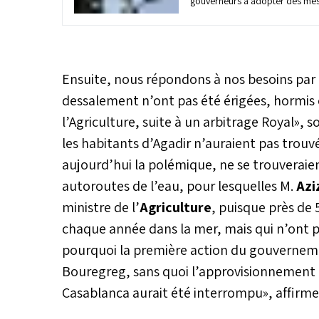
gouverneurs à adopter des mes
faire face à la pénurie d'eau. Abd
également sur la rationalisation
ressources en eau en interdisan
les espaces verts et jardins pub
des voies et places publiques pa
Ensuite, nous répondons à nos besoins par l
remplissage des piscines publiq
dessalement n’ont pas été érigées, hormis ce
d’une fois par an. Pour les cul
l’Agriculture, suite à un arbitrage Royal», 
l'interdiction sera décidée en c
département de l’Agriculture.
les habitants d’Agadir n’auraient pas trou
aujourd’hui la polémique, ne se trouveraien
autoroutes de l’eau, pour lesquelles M.
Azi
ministre de l’
Agriculture
, puisque près de 
chaque année dans la mer, mais qui n’ont pa
pourquoi la première action du gouverneme
Bouregreg, sans quoi l’approvisionnement 
Casablanca aurait été interrompu», affirme-