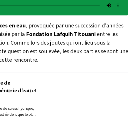
ces en eau
, provoquée par une succession d’années
isée par la
Fondation Lafquih Titouani
entre les
tion. Comme lors des joutes qui ont lieu sous la
te question est soulevée, les deux parties se sont un
 cette rencontre.
e de
pénurie d’eau et
le de stress hydrique,
 est évident que le plus
 citoyens en eau
on des terres agricoles.