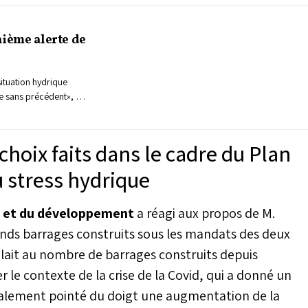
nième alerte de
ituation hydrique
se sans précédent», a
 de l’Équipement et de
 séance des questions
entants. Le
choix faits dans le cadre du Plan
indiqué que le pays
rigeant vers une
 stress hydrique
e sécheresse,
Royaume n’ont reçu au
ce et du développement
a réagi aux propos de M.
ue 519 millions de m³,
ours de la même
ds barrages construits sous les mandats des deux
it une baisse de deux
lait au nombre de barrages construits depuis
er le contexte de la crise de la Covid, qui a donné un
également pointé du doigt une augmentation de la