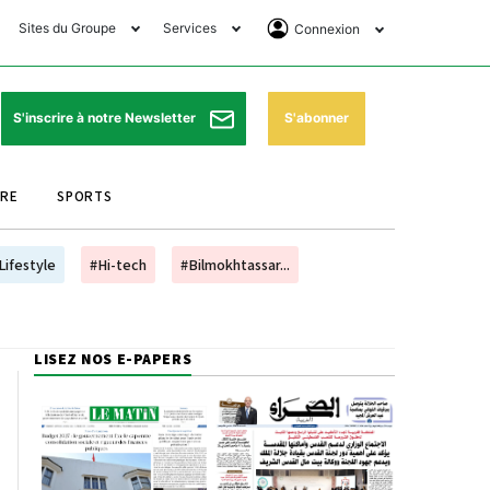
Sites du Groupe
Services
Connexion
lub Avantages
Horaires de prières
Se Connecter
e Matin Sports
Pharmacies de garde
Abonnement
S'abonner
S'inscrire à notre Newsletter
ssahraa
Météo
Archives ePaper
URE
SPORTS
e Matin Store
Programme TV
e Matin Annonces
Cinéma
Lifestyle
#Hi-tech
#Bilmokhtassar...
es Imprimeries du
Horaires de train
atin
Bourse
LISEZ NOS E-PAPERS
orocco Today Forum
ookclub