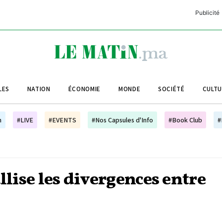
Publicité
C
L
A
LES
NATION
ÉCONOMIE
MONDE
SOCIÉTÉ
CULT
L
L
h
#LIVE
#EVENTS
#Nos Capsules d'Info
#Book Club
#
L
M
M
llise les divergences entre
B
n