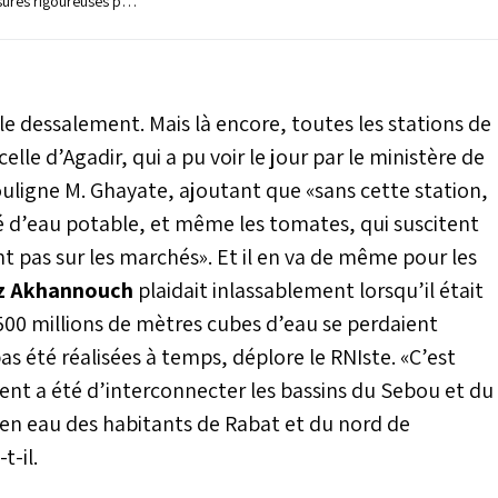
ures rigoureuses pour
elouafi Laftit insiste
 de l'exploitation des
t l'arrosage de tous
lics, le nettoiement
r l’usage d’eau et le
e dessalement. Mais là encore, toutes les stations de
ues et privées plus
lle d’Agadir, qui a pu voir le jour par le ministère de
tures aquavores,
souligne M. Ghayate, ajoutant que «sans cette station,
oncertation avec le
vé d’eau potable, et même les tomates, qui suscitent
t pas sur les marchés». Et il en va de même pour les
z Akhannouch
plaidait inlassablement lorsqu’il était
500 millions de mètres cubes d’eau se perdaient
s été réalisées à temps, déplore le RNIste. «C’est
nt a été d’interconnecter les bassins du Sebou et du
en eau des habitants de Rabat et du nord de
t-il.