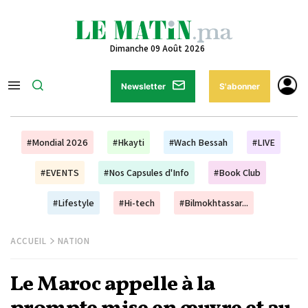
Dimanche 09 Août 2026
Newsletter
S'abonner
#Mondial 2026
#Hkayti
#Wach Bessah
#LIVE
#EVENTS
#Nos Capsules d'Info
#Book Club
#Lifestyle
#Hi-tech
#Bilmokhtassar...
ACCUEIL
NATION
Le Maroc appelle à la