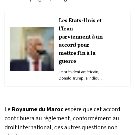
Les Etats-Unis et
l'Iran
parviennent à un
accord pour
mettre fin à la
guerre
Le président américain,
Donald Trump, a indiqué,
dimanche, qu'un accord
avec l'Iran a été "finalisé"
et annoncé la réouverture
du détroit d'Ormuz.
Le
Royaume du Maroc
espère que cet accord
contribuera au règlement, conformément au
droit international, des autres questions non