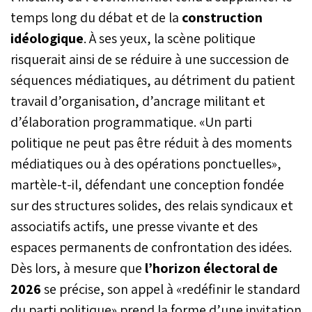
phase active de
temps long du débat et de la
construction
préparation électorale,
marquée à la fois par le
idéologique
. À ses yeux, la scène politique
lancement d’un chantier
risquerait ainsi de se réduire à une succession de
programmatique
structurant et par
séquences médiatiques, au détriment du patient
l’engagement d’une
travail d’organisation, d’ancrage militant et
dynamique
d’élaboration programmatique. «Un parti
organisationnelle à
l’échelle nationale. Entre
politique ne peut pas être réduit à des moments
refonte de l’offre
médiatiques ou à des opérations ponctuelles»,
électorale et mobilisation
des structures internes,
martèle-t-il, défendant une conception fondée
l’USFP entend ainsi
sur des structures solides, des relais syndicaux et
aborder les prochaines
échéances avec un projet
associatifs actifs, une presse vivante et des
clarifié et une machine
espaces permanents de confrontation des idées.
partisane bien huilée.
Dès lors, à mesure que
l’horizon électoral de
2026
se précise, son appel à «redéfinir le standard
du parti politique» prend la forme d’une invitation