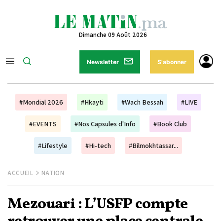
Dimanche 09 Août 2026
Newsletter
S'abonner
#Mondial 2026
#Hkayti
#Wach Bessah
#LIVE
#EVENTS
#Nos Capsules d'Info
#Book Club
#Lifestyle
#Hi-tech
#Bilmokhtassar...
ACCUEIL
NATION
Mezouari : L’USFP compte