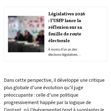
Législatives 2026
: l’USFP lance la
réflexion sur sa
feuille de route
électorale
À moins d’un an des
élections législatives
prévues en 2026, l’Union
socialiste des forces
populaires (USFP) affiche
sa volonté d’anticiper
Dans cette perspective, il développe une critique
l’échéance et de
reprendre l’initiative
plus globale d’une évolution qu’il juge
politique. Réuni à Rabat, la
préoccupante : celle d’une politique
commission
progressivement happée par la logique de
administrative du parti a
acté le passage à une
l’instant, où l’événementiel tend à supplanter le