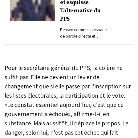
et esquisse
l’alternative du
PPS
Pensée comme un espace
de parole directe et
d’interpellation ouverte,
l’émission “Saâat
Assaraha”, dont le premier
numéro a été diffusé le 25
Pour le secrétaire général du PPS, la colère ne
mars, recevait
Mohammed Nabil
suffit pas. Elle ne devient un levier de
Benabdallah, secrétaire
changement que si elle passe par l’inscription sur
général du Parti du
les listes électorales, la participation et le vote.
progrès et du socialisme
(PPS). Très vite, l’échange
«Le constat essentiel aujourd’hui, c’est que ce
a pris corps. Il s’est
gouvernement a échoué», affirme-t-il en
d’abord attardé sur les
dossiers les plus exposés
substance. Mais aussitôt, il déplace le propos. Le
– protection sociale,
danger, selon lui, n’est pas cet échec qui fait
pouvoir d’achat,