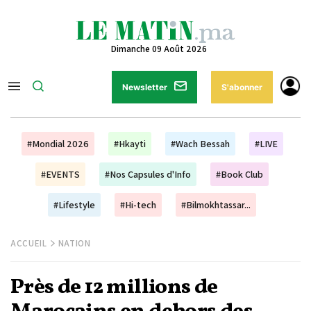
Dimanche 09 Août 2026
Newsletter
S'abonner
#Mondial 2026
#Hkayti
#Wach Bessah
#LIVE
#EVENTS
#Nos Capsules d'Info
#Book Club
#Lifestyle
#Hi-tech
#Bilmokhtassar...
ACCUEIL
NATION
Près de 12 millions de