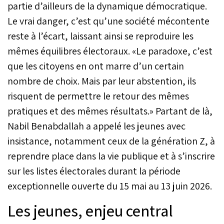
logement, inégalités
partie d’ailleurs de la dynamique démocratique.
territoriales – qu’il a
Le vrai danger, c’est qu’une société mécontente
examinés avec précision.
reste à l’écart, laissant ainsi se reproduire les
Puis, par élargissement, la
discussion a glissé vers les
mêmes équilibres électoraux. «Le paradoxe, c’est
équilibres politiques, les
que les citoyens en ont marre d’un certain
recompositions de la
gauche et l’état du débat
nombre de choix. Mais par leur abstention, ils
public. De séquence en
risquent de permettre le retour des mêmes
séquence, le même fil
s’est imposé : une mise en
pratiques et des mêmes résultats.» Partant de là,
cause des choix
Nabil Benabdallah a appelé les jeunes avec
gouvernementaux,
insistance, notamment ceux de la génération Z, à
accompagnée, en
parallèle, de repères
reprendre place dans la vie publique et à s’inscrire
esquissant la ligne
sur les listes électorales durant la période
défendue par son parti.
exceptionnelle ouverte du 15 mai au 13 juin 2026.
Les jeunes, enjeu central