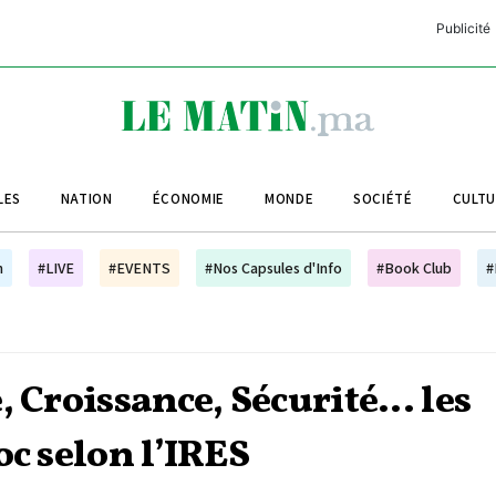
Publicité
C
L
A
LES
NATION
ÉCONOMIE
MONDE
SOCIÉTÉ
CULT
L
L
h
#LIVE
#EVENTS
#Nos Capsules d'Info
#Book Club
#
L
M
M
 Croissance, Sécurité... les
B
oc selon l’IRES