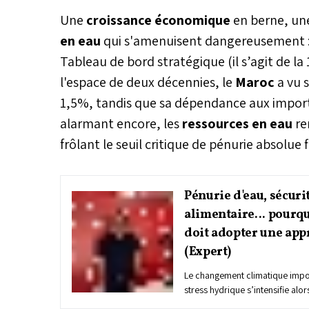
Une
croissance économique
en berne, un
en eau
qui s'amenuisent dangereusement : l
Tableau de bord stratégique (il s’agit de 
l'espace de deux décennies, le
Maroc
a vu 
1,5%, tandis que sa dépendance aux importa
alarmant encore, les
ressources en eau
re
frôlant le seuil critique de pénurie absolue 
Pénurie d'eau, sécuri
alimentaire... pourq
doit adopter une app
(Expert)
Le changement climatique impos
stress hydrique s’intensifie alor
alimentaire est de plus en plus