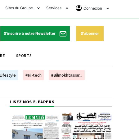
Sites du Groupe
Services
Connexion
lub Avantages
Horaires de prières
Se Connecter
e Matin Sports
Pharmacies de garde
Abonnement
S'abonner
S'inscrire à notre Newsletter
ssahraa
Météo
Archives ePaper
URE
SPORTS
e Matin Store
Programme TV
e Matin Annonces
Cinéma
Lifestyle
#Hi-tech
#Bilmokhtassar...
es Imprimeries du
Horaires de train
atin
Bourse
LISEZ NOS E-PAPERS
orocco Today Forum
ookclub