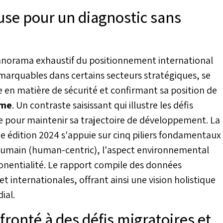
ed Jalil, expert en
se pour un diagnostic sans
ements climatiques et
sur l’interconnexion
anorama exhaustif du positionnement international
marquables dans certains secteurs stratégiques, se
en matière de sécurité et confirmant sa position de
ime
. Un contraste saisissant qui illustre les défis
ace pour maintenir sa trajectoire de développement. La
 édition 2024 s'appuie sur cinq piliers fondamentaux
'humain (human-centric), l'aspect environnemental
xponentialité. Le rapport compile des données
 internationales, offrant ainsi une vision holistique
ial.
ronté à des défis migratoires et