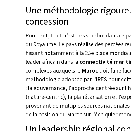
péril la stabilité sociale. Moham
Une méthodologie rigoureu
catastrophes naturelles, chang
développement durable, alerte 
concession
alarmante de ces enjeux.
Pourtant, tout n'est pas sombre dans ce p
du Royaume. Le pays réalise des percées re
hissant notamment à la 25e place mondiale 
leader africain dans la
connectivité marit
complexes auxquels le
Maroc
doit faire f
méthodologie adoptée par l'IRES pour cette
: la gouvernance, l'approche centrée sur l
(nature-centric), la planétarisation et l'e
provenant de multiples sources nationales et
de la position du Maroc sur l'échiquier mond
Un leadership régional conf