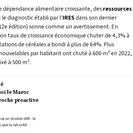
e dépendance alimentaire croissante, des
ressources
e diagnostic établi par l'
IRES
dans son dernier
la 12e édition) sonne comme un avertissement. En
son taux de croissance économique chuter de 4,3% à
tions de céréales a bondi à plus de 64%. Plus
nouvelables par habitant ont chuté à 600 m³ en 2022,
fixé à 500 m³.
té
uoi le Maroc
roche proactive
e un double défi : le
s que la sécurité
 menacée, mettant en