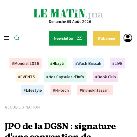
Dimanche 09 Août 2026
Newsletter
S'abonner
#Mondial 2026
#Hkayti
#Wach Bessah
#LIVE
#EVENTS
#Nos Capsules d'Info
#Book Club
#Lifestyle
#Hi-tech
#Bilmokhtassar...
ACCUEIL
NATION
JPO de la DGSN : signature