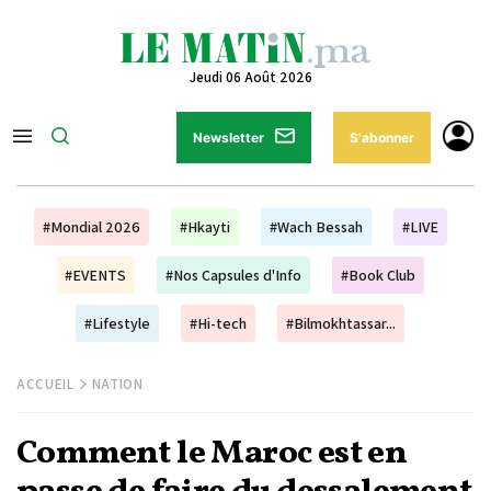
Jeudi 06 Août 2026
Newsletter
S'abonner
#Mondial 2026
#Hkayti
#Wach Bessah
#LIVE
#EVENTS
#Nos Capsules d'Info
#Book Club
#Lifestyle
#Hi-tech
#Bilmokhtassar...
ACCUEIL
NATION
Comment le Maroc est en