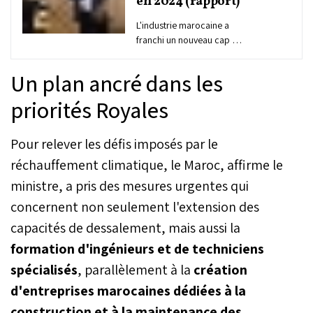
en 2024 (rapport)
L'industrie marocaine a
franchi un nouveau cap en
2024, avec un chiffre
d'affaires de 898 milliards
Un plan ancré dans les
de dirhams - MMDH (+9%)
et un investissement en
priorités Royales
progression record de
30% à 90 MMDH, révèle le
Pour relever les défis imposés par le
baromètre de l'industrie
nationale, dont les
réchauffement climatique, le Maroc, affirme le
résultats ont été
ministre, a pris des mesures urgentes qui
présentés, mercredi à
Rabat, par le ministre de
concernent non seulement l'extension des
l'Industrie et du
capacités de dessalement, mais aussi la
Commerce, Ryad
Mezzour.
formation d'ingénieurs et de techniciens
spécialisés
, parallèlement à la
création
d'entreprises marocaines dédiées à la
construction et à la maintenance des