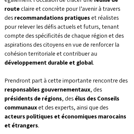
renforcement de
l’attractivité. Pour gagner
route
claire et concrète pour l’avenir à travers
le pari, les solutions
des
recommandations pratiques
et réalistes
doivent être adaptées à
pour relever les défis actuels et futurs, tenant
chaque région selon ses
spécificités. Selon les
compte des spécificités de chaque région et des
experts de nombreux
aspirations des citoyens en vue de renforcer la
organismes nationaux,
une politique de
cohésion territoriale et contribuer au
développement régional
développement durable et global
.
conduira à des résultats
économiques inclusifs.
Prendront part à cette importante rencontre des
responsables gouvernementaux
, des
présidents de régions
, des
élus des Conseils
communaux
et des experts, ainsi que des
acteurs politiques et économiques marocains
et étrangers
.