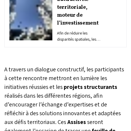
territoriale,
moteur de
l’investissement
Afin de réduire les
disparités spatiales, les
politiques publiques
doivent être au plus
proche du citoyen et du
territoire. Chaque région
A travers un dialogue constructif, les participants
du Royaume peut
apporter sa pierre à
à cette rencontre mettront en lumière les
l’édifice du Maroc de
initiatives réussies et les
projets structurants
demain où chaque
réalisés dans les différentes régions, afin
territoire est doté des
moyens nécessaires à la
d’encourager l’échange d’expertises et de
réalisation de ses objectifs
réfléchir à des solutions innovantes et adaptées
de développement. Ce
dernier ne saurait être
aux défis territoriaux. Ces
Assises
seront
atteint sans un
également l’occasion de tracer une
feuille de