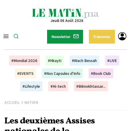
Jeudi 06 Août 2026
Newsletter
S'abonner
#Mondial 2026
#Hkayti
#Wach Bessah
#LIVE
#EVENTS
#Nos Capsules d'Info
#Book Club
#Lifestyle
#Hi-tech
#Bilmokhtassar...
ACCUEIL
NATION
Les deuxièmes Assises