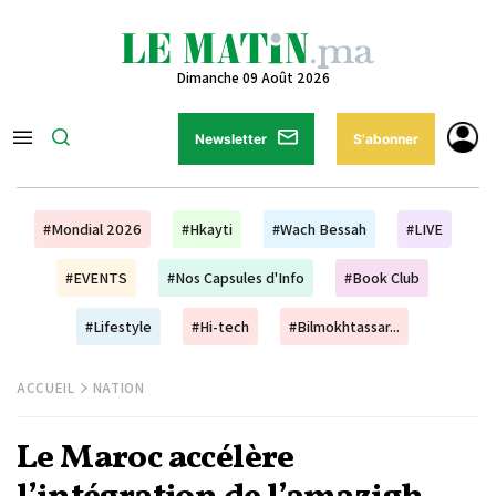
Dimanche 09 Août 2026
Newsletter
S'abonner
#Mondial 2026
#Hkayti
#Wach Bessah
#LIVE
#EVENTS
#Nos Capsules d'Info
#Book Club
#Lifestyle
#Hi-tech
#Bilmokhtassar...
ACCUEIL
NATION
Le Maroc accélère