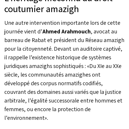
place "Al Wahda" sur la
coutumier amazigh
corniche d'Agadir, à
l’occasion du début de la
Une autre intervention importante lors de cette
saison estivale.
journée vient d’
Ahmed Arahmouch
, avocat au
barreau de Rabat et président du Réseau amazigh
pour la citoyenneté. Devant un auditoire captivé,
il rappelle l’existence historique de systèmes
juridiques amazighs sophistiqués : «Du XIe au XXe
siècle, les communautés amazighes ont
développé des corpus normatifs codifiés,
couvrant des domaines aussi variés que la justice
arbitrale, l’égalité successorale entre hommes et
femmes, ou encore la protection de
l’environnement».