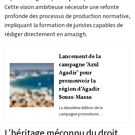
Cette vision ambitieuse nécessite une refonte
profonde des processus de production normative,
impliquant la formation de juristes capables de
rédiger directement en amazigh.
Lancement de la
campagne "Azul
Agadir" pour
promouvoir la
région d’Agadir
Souss-Massa
La deuxième édition de la
campagne promotionnelle
pour la destination Agadir
Souss Massa "Azul Agadir"
L’héritage méconnu du droit
a été lancée, jeudi à la