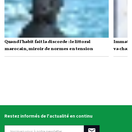
Quand l’habit fait la discorde : le littoral
Immatric
marocain, miroir de normes en tension
va chang
Restez informés de l'actualité en continu