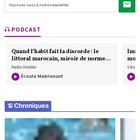
PODCAST
Quand l’habit fait la discorde : le
Imma
littoral marocain, miroir de normes
moto
en tension
2027
Nadia Ouiddar
S.Ba.
Écoute Maintenant
É
Chroniques