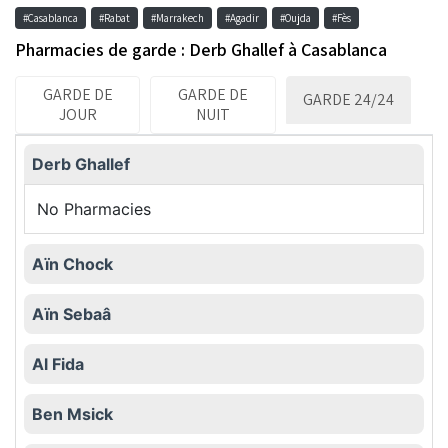
#Casablanca
#Rabat
#Marrakech
#Agadir
#Oujda
#Fès
Pharmacies de garde : Derb Ghallef à Casablanca
GARDE DE
GARDE DE
GARDE 24/24
JOUR
NUIT
Derb Ghallef
No Pharmacies
Aïn Chock
Aïn Sebaâ
Al Fida
Ben Msick