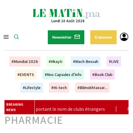
Lundi 10 Août 2026
Newsletter
S'abonner
#Mondial 2026
#Hkayti
#Wach Bessah
#LIVE
#EVENTS
#Nos Capsules d'Info
#Book Club
#Lifestyle
#Hi-tech
#Bilmokhtassar...
BREAKING
ortant le nom de clubs étrangers
|
Mondiaux U20, Oregon 
NEWS
PHARMACIE