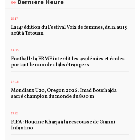
Dernière Heure
15:17
La 14ᵉ édition du Festival Voix de femmes, du 12 au 15
août à Tétouan
14:25
Football : la FRMF interdit les académies et écoles
portant le nom de clubs étrangers
14:18
Mondiaux U20, Oregon 2026 : Imad Bouchajda
sacré champion du monde du 800 m
13:52
FIFA : Houcine Kharja à la rescousse de Gianni
Infantino