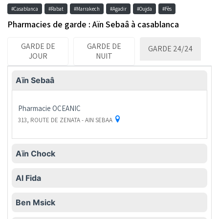
#Casablanca
#Rabat
#Marrakech
#Agadir
#Oujda
#Fès
Pharmacies de garde : Aïn Sebaâ à casablanca
GARDE DE
GARDE DE
GARDE 24/24
JOUR
NUIT
Aïn Sebaâ
Pharmacie
OCEANIC
313, ROUTE DE ZENATA - AIN SEBAA
Aïn Chock
Al Fida
Ben Msick