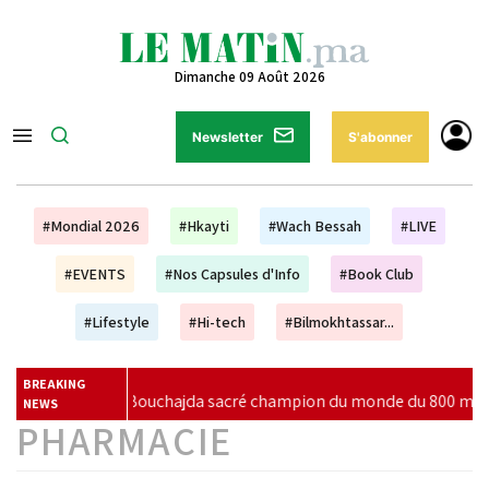
Dimanche 09 Août 2026
Newsletter
S'abonner
#Mondial 2026
#Hkayti
#Wach Bessah
#LIVE
#EVENTS
#Nos Capsules d'Info
#Book Club
#Lifestyle
#Hi-tech
#Bilmokhtassar...
BREAKING
 Bouchajda sacré champion du monde du 800 m
|
DGSN : 2
NEWS
PHARMACIE