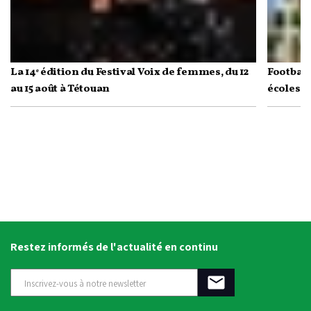
La 14ᵉ édition du Festival Voix de femmes, du 12
Football
au 15 août à Tétouan
écoles p
Restez informés de l'actualité en continu