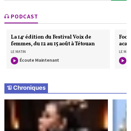
PODCAST
La 14ᵉ édition du Festival Voix de
Footb
femmes, du 12 au 15 août à Tétouan
acad
club
LE MATIN
LE MAT
Écoute Maintenant
É
Chroniques