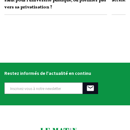
salut pour l’université publique, ou premier pas
accélére
vers sa privatisation ?
Restez informés de l'actualité en continu