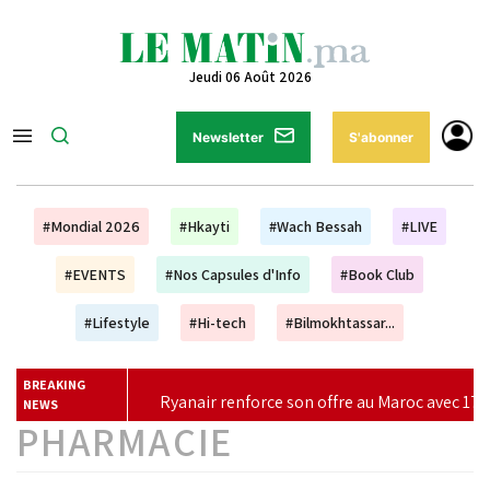
Jeudi 06 Août 2026
Newsletter
S'abonner
#Mondial 2026
#Hkayti
#Wach Bessah
#LIVE
#EVENTS
#Nos Capsules d'Info
#Book Club
#Lifestyle
#Hi-tech
#Bilmokhtassar...
BREAKING
Ryanair renforce son offre au Maroc avec 17 nouvelles lignes p
NEWS
PHARMACIE