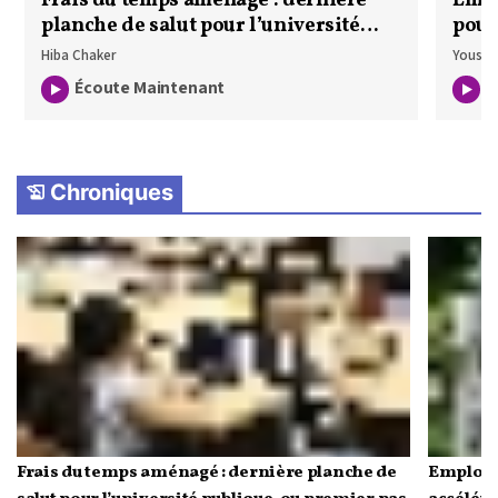
Frais du temps aménagé : dernière
Empl
planche de salut pour l’université
pour
publique, ou premier pas vers sa
Hiba Chaker
Yousra
privatisation ?
Écoute Maintenant
É
Chroniques
Frais du temps aménagé : dernière planche de
Emploi 