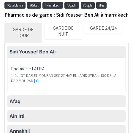
#Casablanca
#Rabat
#Marrakech
#Agadir
#Oujda
#Fès
Pharmacies de garde : Sidi Youssef Ben Ali à marrakech
GARDE DE
GARDE 24/24
GARDE DE
NUIT
JOUR
Sidi Youssef Ben Ali
Pharmacie
LATIFA
141, LOT DAR EL MOURAD SEC 27 HAY EL JADID SYBA a 150 DE LA
DAR MOURAD
[+]
Afaq
Ain itti
Annakhil