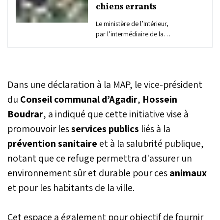
chiens errants
Le ministère de l’Intérieur,
par l’intermédiaire de la
Direction générale des
collectivités territoriales, a
renforcé son action en
matière de lutte contre les
Dans une déclaration à la MAP, le vice-président
chiens errants à travers un
soutien juridique, financier
du
Conseil communal d’Agadir
,
Hossein
et technique accru aux
Boudrar
, a indiqué que cette initiative vise à
collectivités territoriales.
promouvoir les
services publics
En effet, le ministère
liés à la
appuie annuellement les
prévention sanitaire
et à la salubrité publique,
collectivités pour
notant que ce refuge permettra d'assurer un
l’acquisition de véhicules
équipés de cages et de
environnement sûr et durable pour ces
animaux
matériel de capture des
et pour les habitants de la ville.
animaux, avec un budget
ayant atteint près de 70
millions de dirhams au
Cet espace a également pour objectif de fournir
cours des cinq dernières