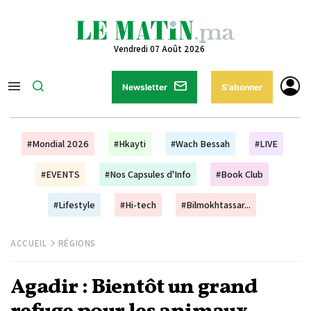
Vendredi 07 Août 2026
Newsletter
S'abonner
#Mondial 2026
#Hkayti
#Wach Bessah
#LIVE
#EVENTS
#Nos Capsules d'Info
#Book Club
#Lifestyle
#Hi-tech
#Bilmokhtassar...
ACCUEIL
RÉGIONS
Agadir : Bientôt un grand