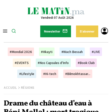
Vendredi 07 Août 2026
Newsletter
S'abonner
#Mondial 2026
#Hkayti
#Wach Bessah
#LIVE
#EVENTS
#Nos Capsules d'Info
#Book Club
#Lifestyle
#Hi-tech
#Bilmokhtassar...
ACCUEIL
RÉGIONS
Drame du château d’eau à