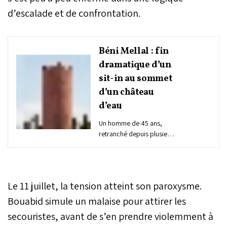
d’escalade et de confrontation.
Béni Mellal : fin
dramatique d’un
sit-in au sommet
d’un château
d’eau
Un homme de 45 ans,
retranché depuis plusieurs
jours au sommet d’un
château d’eau dans la
commune d’Oulad
Youssef (province de Béni
Le 11 juillet, la tension atteint son paroxysme.
Mellal), a mis fin à son
action de protestation
Bouabid simule un malaise pour attirer les
vendredi soir en se jetant
secouristes, avant de s’en prendre violemment à
dans le vide, après avoir