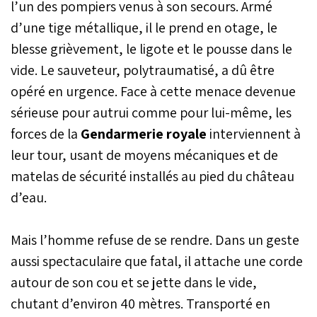
l’un des pompiers venus à son secours. Armé
noué une corde autour de
son cou. Il a survécu à la
d’une tige métallique, il le prend en otage, le
chute et se trouve
blesse grièvement, le ligote et le pousse dans le
actuellement en soins
intensifs à l’hôpital
vide. Le sauveteur, polytraumatisé, a dû être
régional de Béni Mellal.
opéré en urgence. Face à cette menace devenue
sérieuse pour autrui comme pour lui-même, les
forces de la
Gendarmerie royale
interviennent à
leur tour, usant de moyens mécaniques et de
matelas de sécurité installés au pied du château
d’eau.
Mais l’homme refuse de se rendre. Dans un geste
aussi spectaculaire que fatal, il attache une corde
autour de son cou et se jette dans le vide,
chutant d’environ 40 mètres. Transporté en