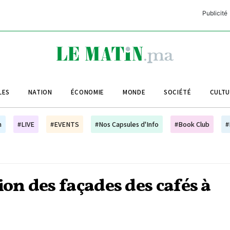
Publicité
C
L
A
LES
NATION
ÉCONOMIE
MONDE
SOCIÉTÉ
CULT
L
L
h
#LIVE
#EVENTS
#Nos Capsules d'Info
#Book Club
#
L
M
M
n des façades des cafés à
B