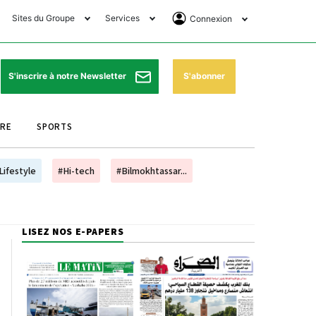
Sites du Groupe
Services
Connexion
lub Avantages
Horaires de prières
Se Connecter
e Matin Sports
Pharmacies de garde
Abonnement
S'abonner
S'inscrire à notre Newsletter
ssahraa
Météo
Archives ePaper
URE
SPORTS
e Matin Store
Programme TV
e Matin Annonces
Cinéma
Lifestyle
#Hi-tech
#Bilmokhtassar...
es Imprimeries du
Horaires de train
atin
Bourse
LISEZ NOS E-PAPERS
orocco Today Forum
ookclub