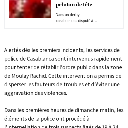
peloton de tête
Dans un derby
casablancais disputé à
huis clos samedi au
Complexe sportif
Mohammed V, le Wydad
(WAC) a pris le dessus sur
Alertés dès les premiers incidents, les services de
le Raja (RCA) sur le score
étriqué de 1-0. Un but de
police de Casablanca sont intervenus rapidement
Joseph Bakasu à la 39e
pour tenter de rétablir l’ordre public dans la zone
minute a suffi au bonheur
de Moulay Rachid. Cette intervention a permis de
des Rouges, qui
décrochent un succès
disperser les fauteurs de troubles et d’éviter une
aussi précieux pour le
aggravation des violences.
classement que pour le
moral d’un groupe en
pleine tourmente. Malgré
Dans les premières heures de dimanche matin, les
ce revers, le Raja
conserve son fauteuil de
éléments de la police ont procédé à
leader, mais avec une
l’interpellation de trois suspects âgés de 19 à 24