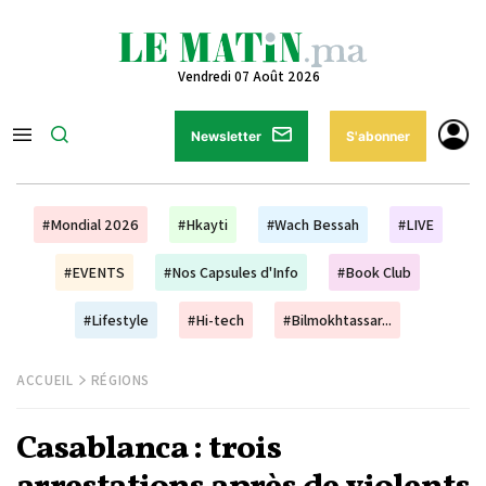
Vendredi 07 Août 2026
Newsletter
S'abonner
#Mondial 2026
#Hkayti
#Wach Bessah
#LIVE
#EVENTS
#Nos Capsules d'Info
#Book Club
#Lifestyle
#Hi-tech
#Bilmokhtassar...
ACCUEIL
RÉGIONS
Casablanca : trois