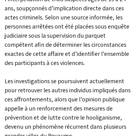
avance réduite à un point
ans, soupçonnés d’implication directe dans ces
sur le Maghreb de Fès. Le
WAC, lui, grimpe à la 4e
actes criminels. Selon une source informée, les
place avec 37 unités et
personnes arrêtées ont été placées sous enquête
relance totalement ses
ambitions dans la course
judiciaire sous la supervision du parquet
au titre.
compétent afin de déterminer les circonstances
exactes de cette affaire et d’identifier l’ensemble
des participants à ces violences.
Les investigations se poursuivent actuellement
pour retrouver les autres individus impliqués dans
ces affrontements, alors que l’opinion publique
appelle à un renforcement des mesures de
prévention et de lutte contre le hooliganisme,
devenu un phénomène récurrent dans plusieurs
grandes villes du Royaume.