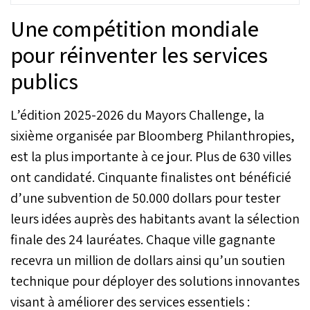
à des lacunes structurelles
Une compétition mondiale
en matière de traitement,
de recyclage et de
pour réinventer les services
valorisation. Face aux
publics
risques économiques,
sanitaires et
environnementaux, le
L’édition 2025-2026 du Mayors Challenge, la
Rapport souligne
l’urgence d’accélérer la
sixième organisée par Bloomberg Philanthropies,
transition vers des
est la plus importante à ce jour. Plus de 630 villes
systèmes de gestion
ont candidaté. Cinquante finalistes ont bénéficié
intégrés et des approches
d’économie circulaire.
d’une subvention de 50.000 dollars pour tester
leurs idées auprès des habitants avant la sélection
finale des 24 lauréates. Chaque ville gagnante
recevra un million de dollars ainsi qu’un soutien
technique pour déployer des solutions innovantes
visant à améliorer des services essentiels :