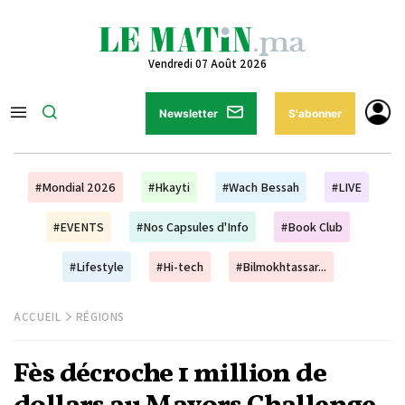
Vendredi 07 Août 2026
Newsletter
S'abonner
#Mondial 2026
#Hkayti
#Wach Bessah
#LIVE
#EVENTS
#Nos Capsules d'Info
#Book Club
#Lifestyle
#Hi-tech
#Bilmokhtassar...
ACCUEIL
RÉGIONS
Fès décroche 1 million de