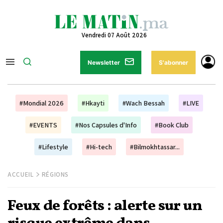
Vendredi 07 Août 2026
Newsletter
S'abonner
#Mondial 2026
#Hkayti
#Wach Bessah
#LIVE
#EVENTS
#Nos Capsules d'Info
#Book Club
#Lifestyle
#Hi-tech
#Bilmokhtassar...
ACCUEIL
RÉGIONS
Feux de forêts : alerte sur un