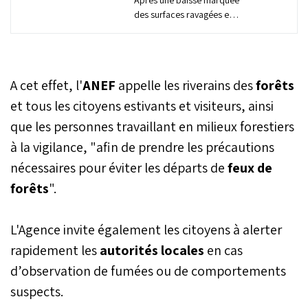
des surfaces ravagées en
2025, le Maroc prépare la
prochaine saison estivale
avec un plan renforcé de
prévention et
A cet effet, l'
ANEF
appelle les riverains des
forêts
d’intervention. La région
Tanger-Tétouan-Al
et tous les citoyens estivants et visiteurs, ainsi
Hoceïma reste toutefois la
que les personnes travaillant en milieux forestiers
zone la plus exposée,
à la vigilance, "afin de prendre les précautions
dans un contexte de
pression climatique
nécessaires pour éviter les départs de
feux de
croissante.
forêts
".
L'Agence invite également les citoyens à alerter
rapidement les
autorités locales
en cas
d’observation de fumées ou de comportements
suspects.