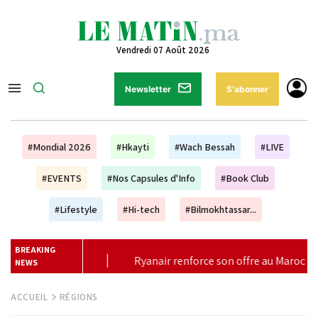
Vendredi 07 Août 2026
Newsletter
S'abonner
#Mondial 2026
#Hkayti
#Wach Bessah
#LIVE
#EVENTS
#Nos Capsules d'Info
#Book Club
#Lifestyle
#Hi-tech
#Bilmokhtassar...
BREAKING
ce son offre au Maroc avec 17 nouvelles lignes pour l'hiver 2026
NEWS
ACCUEIL
RÉGIONS