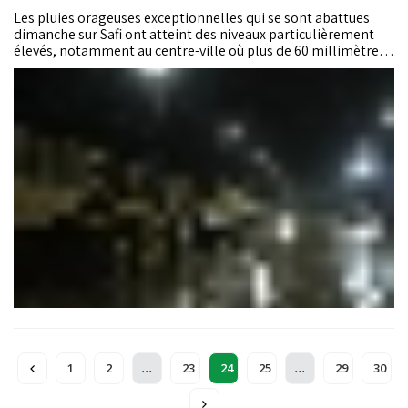
Les pluies orageuses exceptionnelles qui se sont abattues
dimanche sur Safi ont atteint des niveaux particulièrement
élevés, notamment au centre-ville où plus de 60 millimètres
de précipitations ont été enregistrés en trois heures. Une
intensité qui explique l’ampleur des crues soudaines ayant
causé 37 décès, tandis que les opérations de secours et
d’assistance se poursuivent.
...
...
1
2
23
24
25
29
30