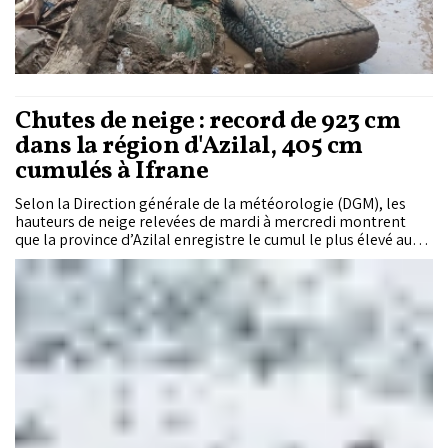
Chutes de neige : record de 923 cm
dans la région d'Azilal, 405 cm
cumulés à Ifrane
Selon la Direction générale de la météorologie (DGM), les
hauteurs de neige relevées de mardi à mercredi montrent
que la province d’Azilal enregistre le cumul le plus élevé aux
sommets, avec 923 cm au total. La province de Midelt suit
avec 918 cm cumulés aux sommets, tout en enregistrant le
maximum de l’épisode avec 123 cm au sommet à Anemzi. La
province d’Ifrane totalise, pour sa part, 405 cm aux sommets
sur l’ensemble de ses sites de mesure.