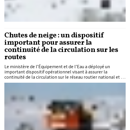
Chutes de neige : un dispositif
important pour assurer la
continuité de la circulation sur les
routes
Le ministère de l’Équipement et de l’Eau a déployé un
important dispositif opérationnel visant à assurer la
continuité de la circulation sur le réseau routier national et à
garantir la sécurité des usagers, suite aux importantes chutes
de neige enregistrées dans plusieurs provinces du Haut et du
Moyen Atlas, des hauts plateaux de l’Oriental et du Rif, ainsi
qu’aux fortes pluies orageuses ayant affecté de nombreuses
régions du Royaume depuis la nuit du lundi 15 décembre
2025.