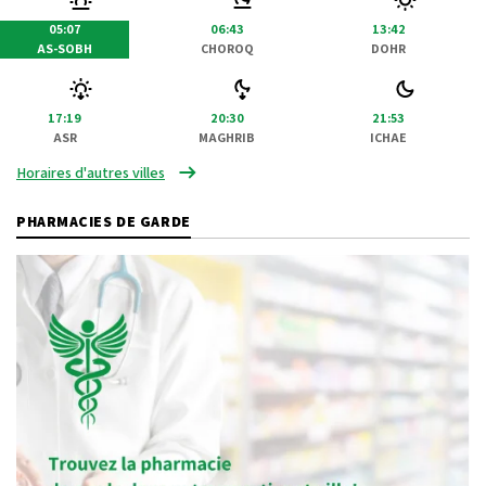
05:07
06:43
13:42
AS-SOBH
CHOROQ
DOHR
17:19
20:30
21:53
ASR
MAGHRIB
ICHAE
Horaires d'autres villes
PHARMACIES DE GARDE