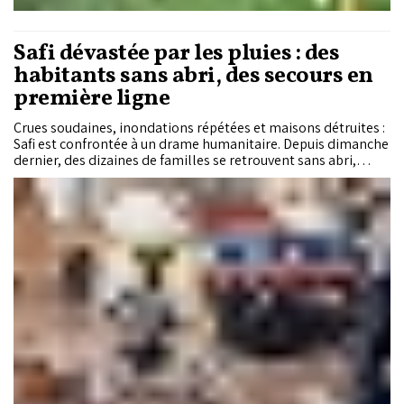
Safi dévastée par les pluies : des
habitants sans abri, des secours en
première ligne
Crues soudaines, inondations répétées et maisons détruites :
Safi est confrontée à un drame humanitaire. Depuis dimanche
dernier, des dizaines de familles se retrouvent sans abri,
tandis que les associations se mobilisent sur le terrain. Parmi
elles, Jood déploie ses équipes et ses moyens matériels pour
venir en aide aux habitants et coordonner la solidarité face à
l’ampleur de la catastrophe.