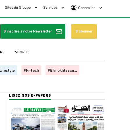
Sites du Groupe
Services
Connexion
lub Avantages
Horaires de prières
Se Connecter
e Matin Sports
Pharmacies de garde
Abonnement
S'abonner
S'inscrire à notre Newsletter
ssahraa
Météo
Archives ePaper
URE
SPORTS
e Matin Store
Programme TV
e Matin Annonces
Cinéma
Lifestyle
#Hi-tech
#Bilmokhtassar...
es Imprimeries du
Horaires de train
atin
Bourse
LISEZ NOS E-PAPERS
orocco Today Forum
ookclub