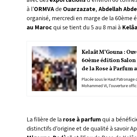
à l'
ORMVA
de
Ouarzazate
,
Abdellah Abde
organisé, mercredi en marge de la 60ème é
au Maroc
qui se tient du 5 au 8 mai à
Kelâ
Kelaât M’Gouna : Ouv
60ème édition Salon 
de la Rose à Parfum 
Placée sous le Haut Patronage 
Mohammed VI, l’ouverture offic
édition du Salon International 
Maroc a été présidée par le Mini
de la Pêche Maritime, du Déve
Eaux et Forêts, Ahmed El Bouari
ministre a également effectué de
La filière de la
rose à parfum
qui a bénéfic
agricoles dans la région dans l
distinctifs d'origine et de qualité à savoir 
œuvre du Plan Agricole Régional
Génération Green. Les visites 