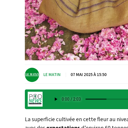
LE MATIN
|
07 MAI 2025 À 15:50
La superficie cultivée en cette fleur au niv
avec des
exportations
d’environ 60 tonnes,