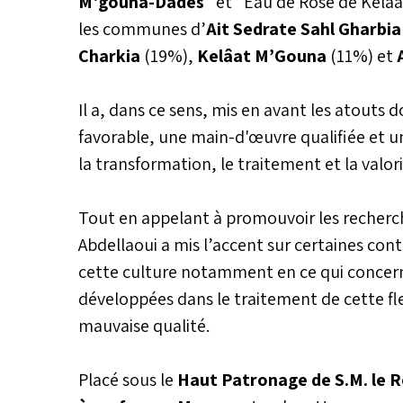
M'gouna-Dadès
" et "Eau de Rose de Kel
exploitation de rosier et une unit
les communes d’
Ait Sedrate Sahl Gharbi
que l’état d’avancement du plan
Charkia
(19%),
Kelâat M’Gouna
(11%) et
A
la Stratégie Génération Green, l
en matière de développement de 
parfum et d’économie d’eau. 
Il a, dans ce sens, mis en avant les atout
également, la remise de prix et 
conventions portant sur le déve
favorable, une main-d'œuvre qualifiée et u
des provinces de Tinghir et Ou
la transformation, le traitement et la valor
salon.
Tout en appelant à promouvoir les recherche
Abdellaoui a mis l’accent sur certaines co
cette culture notamment en ce qui concern
développées dans le traitement de cette fle
mauvaise qualité.
Placé sous le
Haut Patronage de S.M. le