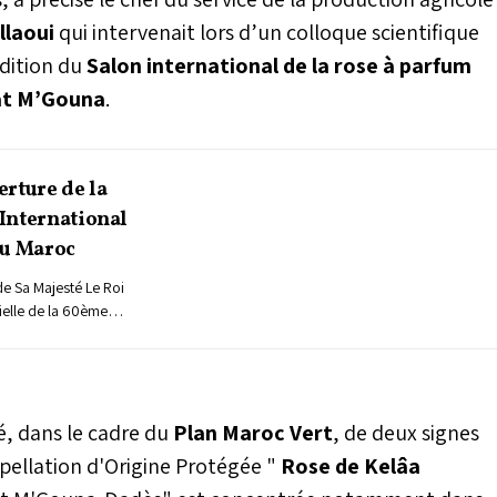
llaoui
qui intervenait lors d’un colloque scientifique
dition du
Salon international de la rose à parfum
at M’Gouna
.
erture de la
International
au Maroc
de Sa Majesté Le Roi
ielle de la 60ème
de la Rose à Parfum au
stre de l’Agriculture,
loppement Rural et des
. A cette occasion, le
s visites de projets
ié, dans le cadre du
Plan Maroc Vert
, de deux signes
e cadre de la mise en
Appellation d'Origine Protégée "
Rose de Kelâa
 de la Stratégie
ont concerné une