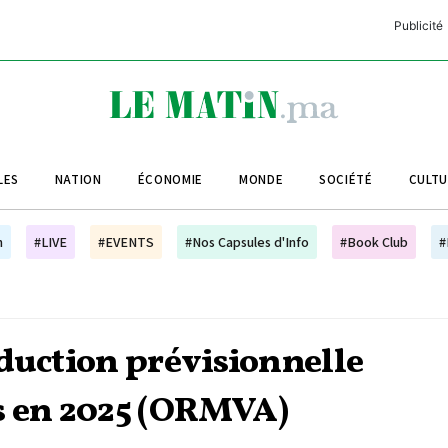
Publicité
C
L
A
LES
NATION
ÉCONOMIE
MONDE
SOCIÉTÉ
CULT
L
L
h
#LIVE
#EVENTS
#Nos Capsules d'Info
#Book Club
#
L
M
M
oduction prévisionnelle
B
s en 2025 (ORMVA)