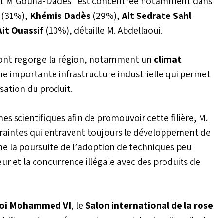
âat M'Gouna-Dadès" est concentrée notamment dans
é de distillation, ainsi
a
(31%),
Khémis Dadès
(29%),
Ait Sedrate Sahl
 agricole régional de
it Ouassif
(10%), détaille M. Abdellaoui.
e bilan des réalisations
la filière de la rose à
Au programme
s dont regorge la région, notamment un
climat
la signature de
loppement territorial
ne importante infrastructure industrielle qui permet
arzazate en marge du
isation du produit.
s scientifiques afin de promouvoir cette filière, M.
ntraintes qui entravent toujours le développement de
e la poursuite de l’adoption de techniques peu
ur et la concurrence illégale avec des produits de
 Roi Mohammed VI
, le
Salon international de la rose