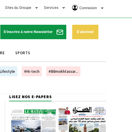
Sites du Groupe
Services
Connexion
lub Avantages
Horaires de prières
Se Connecter
e Matin Sports
Pharmacies de garde
Abonnement
S'abonner
S'inscrire à notre Newsletter
ssahraa
Météo
Archives ePaper
URE
SPORTS
e Matin Store
Programme TV
e Matin Annonces
Cinéma
Lifestyle
#Hi-tech
#Bilmokhtassar...
es Imprimeries du
Horaires de train
atin
Bourse
LISEZ NOS E-PAPERS
orocco Today Forum
ookclub