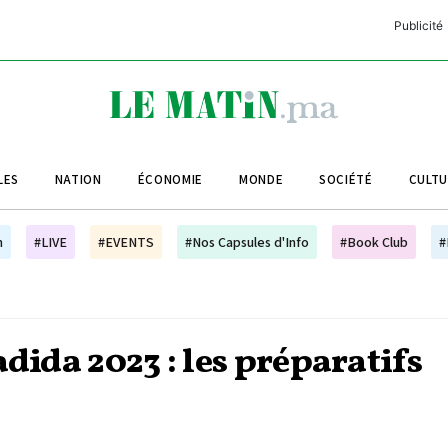
Publicité
C
L
A
LES
NATION
ÉCONOMIE
MONDE
SOCIÉTÉ
CULT
L
L
h
#LIVE
#EVENTS
#Nos Capsules d'Info
#Book Club
#
L
M
M
dida 2023 : les préparatifs
B