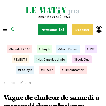
Dimanche 09 Août 2026
Newsletter
S'abonner
#Mondial 2026
#Hkayti
#Wach Bessah
#LIVE
#EVENTS
#Nos Capsules d'Info
#Book Club
#Lifestyle
#Hi-tech
#Bilmokhtassar...
ACCUEIL
RÉGIONS
Vague de chaleur de samedi à