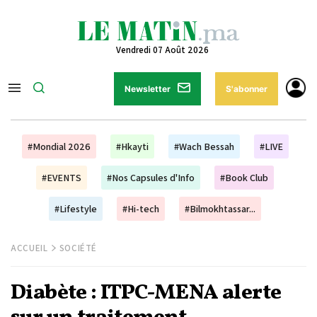
Vendredi 07 Août 2026
Newsletter
S'abonner
#Mondial 2026
#Hkayti
#Wach Bessah
#LIVE
#EVENTS
#Nos Capsules d'Info
#Book Club
#Lifestyle
#Hi-tech
#Bilmokhtassar...
ACCUEIL
SOCIÉTÉ
Diabète : ITPC-MENA alerte