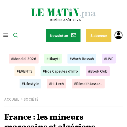
Jeudi 06 Août 2026
Newsletter
S'abonner
#Mondial 2026
#Hkayti
#Wach Bessah
#LIVE
#EVENTS
#Nos Capsules d'Info
#Book Club
#Lifestyle
#Hi-tech
#Bilmokhtassar...
ACCUEIL
SOCIÉTÉ
France : les mineurs