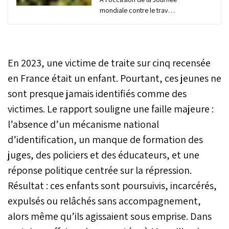
mondiale contre le travail
des enfants, le 12 juin
2025, le Haut-
commissariat au Plan a
mis en lumière les
En 2023, une victime de traite sur cinq recensée
données issues de
l’enquête nationale sur
en France était un enfant. Pourtant, ces jeunes ne
l’emploi réalisée en 2024.
sont presque jamais identifiés comme des
Selon les résultats, environ
victimes. Le rapport souligne une faille majeure :
101.000 enfants âgés de 7
à 17 ans sont toujours
l’absence d’un mécanisme national
engagés dans une activité
d’identification, un manque de formation des
économique au Maroc,
des chiffres en baisse
juges, des policiers et des éducateurs, et une
continue depuis 2017.
réponse politique centrée sur la répression.
Résultat : ces enfants sont poursuivis, incarcérés,
expulsés ou relâchés sans accompagnement,
alors même qu’ils agissaient sous emprise. Dans