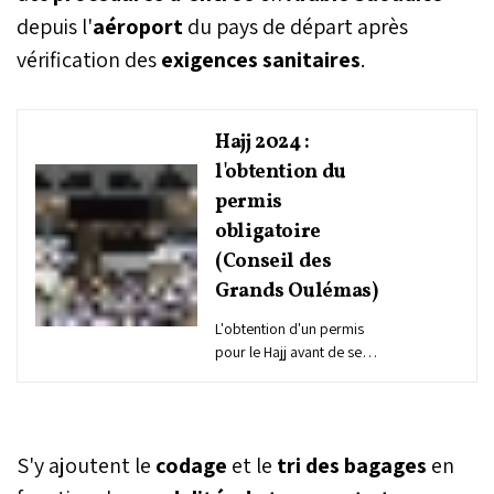
depuis l'
aéroport
du pays de départ après
vérification des
exigences sanitaires
.
Hajj 2024 :
l'obtention du
permis
obligatoire
(Conseil des
Grands Oulémas)
L'obtention d'un permis
pour le Hajj avant de se
rendre aux Lieux Saints
pour accomplir le
pèlerinage est obligatoire,
dans le respect des
S'y ajoutent le
codage
et le
tri des bagages
en
dispositions de la Charia,
affirme le Conseil des