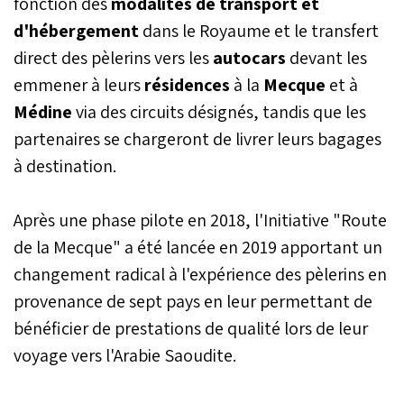
fonction des
modalités de transport et
grands Oulémas du
d'hébergement
dans le Royaume et le transfert
Royaume d'Arabie
direct des pèlerins vers les
Saoudite dans un
autocars
devant les
communiqué, tout en
emmener à leurs
résidences
à la
Mecque
et à
rappelant que quiconque
Médine
via des circuits désignés, tandis que les
n’y étant pas parvenu est
considéré comme exempt
partenaires se chargeront de livrer leurs bagages
du devoir.
à destination.
Après une phase pilote en 2018, l'Initiative "Route
de la Mecque" a été lancée en 2019 apportant un
changement radical à l'expérience des pèlerins en
provenance de sept pays en leur permettant de
bénéficier de prestations de qualité lors de leur
voyage vers l'Arabie Saoudite.