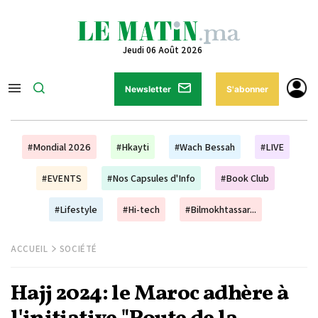
Jeudi 06 Août 2026
Newsletter
S'abonner
#Mondial 2026
#Hkayti
#Wach Bessah
#LIVE
#EVENTS
#Nos Capsules d'Info
#Book Club
#Lifestyle
#Hi-tech
#Bilmokhtassar...
ACCUEIL
SOCIÉTÉ
Hajj 2024: le Maroc adhère à