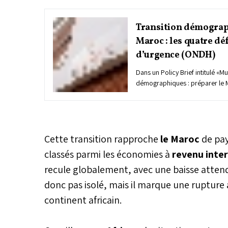
Transition démograp
Maroc : les quatre déf
d’urgence (ONDH)
Dans un Policy Brief intitulé «M
démographiques : préparer le 
dont «Le Matin» a obtenu copie 
prévue la semaine prochaine, l
du développement humain (OND
radiographie sans concession 
révélées par le Recensement gé
Cette transition rapproche
le Maroc
de pay
et de l’habitat de 2024. Coordo
classés parmi les économies à
revenu inter
de l’ONDH, Otmane Gair, ce d
recule globalement, avec une baisse atten
stratégique met en évidence u
transition démographique rapi
donc pas isolé, mais il marque une rupture
régionalement inégale. Fécondit
continent africain.
vieillissement en forte progressi
rétrécissent, villes qui débord
vident, le diagnostic interpelle