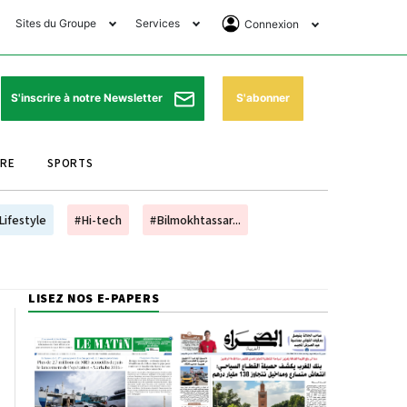
Sites du Groupe
Services
Connexion
lub Avantages
Horaires de prières
Se Connecter
e Matin Sports
Pharmacies de garde
Abonnement
S'abonner
S'inscrire à notre Newsletter
ssahraa
Météo
Archives ePaper
URE
SPORTS
e Matin Store
Programme TV
e Matin Annonces
Cinéma
Lifestyle
#Hi-tech
#Bilmokhtassar...
es Imprimeries du
Horaires de train
atin
Bourse
LISEZ NOS E-PAPERS
orocco Today Forum
ookclub