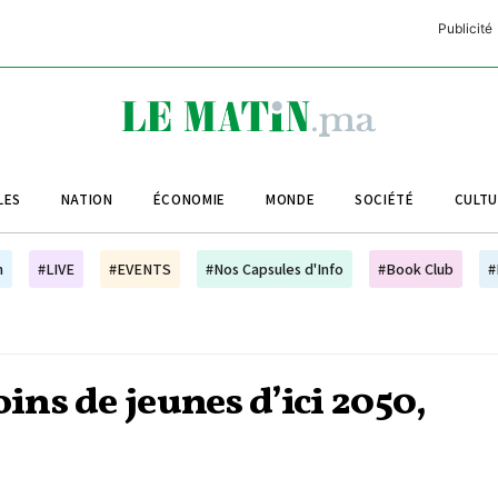
Publicité
C
L
A
LES
NATION
ÉCONOMIE
MONDE
SOCIÉTÉ
CULT
L
L
h
#LIVE
#EVENTS
#Nos Capsules d'Info
#Book Club
#
L
M
M
ns de jeunes d’ici 2050,
B