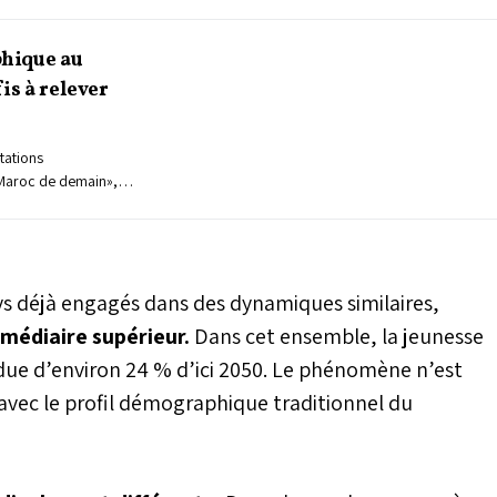
hique au
is à relever
utations
Maroc de demain»,
avant sa publication
’Observatoire national
H) livre une
des transformations
néral de la population
s déjà engagés dans des dynamiques similaires,
nné par le président
médiaire supérieur.
Dans cet ensemble, la jeunesse
ocument de cadrage
due d’environ 24 % d’ici 2050. Le phénomène n’est
n pays engagé dans une
de, profonde et
 avec le profil démographique traditionnel du
é en chute libre,
on, familles qui se
ent et campagnes qui se
 directement les