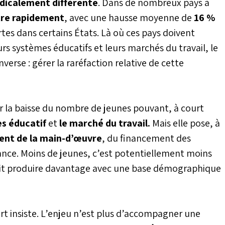
dicalement différente
. Dans de nombreux pays à
 mois des échéances
026.
tre rapidement
, avec une hausse moyenne de
16 %
rtes dans certains États. Là où ces pays doivent
rs systèmes éducatifs et leurs marchés du travail, le
erse : gérer la raréfaction relative de cette
r la baisse du nombre de jeunes pouvant, à court
es éducatif
et
le marché du travail.
Mais elle pose, à
nt de la main-d’œuvre
, du financement des
ance. Moins de jeunes, c’est potentiellement moins
oit produire davantage avec une base démographique
rt insiste. L’enjeu n’est plus d’accompagner une