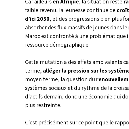
Car ailleurs
en Afrique
, la situation reste
ra
décideurs publics, à quelques
électorales du 23 septembre 2
faible revenu, la jeunesse continue de
croî
d’ici 2050
, et des progressions bien plus fo
absorber des flux massifs de jeunes dans leu
Maroc est confronté à une problématique inv
ressource démographique.
Cette mutation a des effets ambivalents ca
terme,
alléger la pression sur les systèm
moyen terme, la question du
renouvelleme
systèmes sociaux et du rythme de la croiss
d’actifs demain, donc une économie qui d
plus restreinte.
C’est précisément sur ce point que le rappo