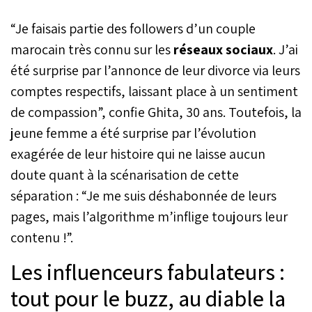
en silence les équilibres
sociaux au Maroc.
“Je faisais partie des followers d’un couple
Surveillance accrue,
creusement des inégalités,
marocain très connu sur les
réseaux sociaux
. J’ai
affaiblissement du lien
été surprise par l’annonce de leur divorce via leurs
citoyen : c’est cette face
comptes respectifs, laissant place à un sentiment
moins visible que met en
lumière un ouvrage
de compassion”, confie Ghita, 30 ans. Toutefois, la
collectif publié
jeune femme a été surprise par l’évolution
récemment par la Faculté
des lettres et des sciences
exagérée de leur histoire qui ne laisse aucun
humaines de Casablanca
doute quant à la scénarisation de cette
où plusieurs chercheurs et
chercheuses interrogent
séparation : “Je me suis déshabonnée de leurs
ce que la transition
pages, mais l’algorithme m’inflige toujours leur
numérique fait,
contenu !”.
concrètement, à la
société.
Les influenceurs fabulateurs :
tout pour le buzz, au diable la