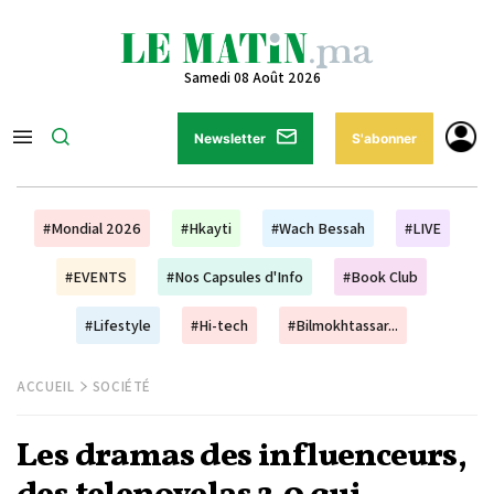
Samedi 08 Août 2026
Newsletter
S'abonner
#Mondial 2026
#Hkayti
#Wach Bessah
#LIVE
#EVENTS
#Nos Capsules d'Info
#Book Club
#Lifestyle
#Hi-tech
#Bilmokhtassar...
ACCUEIL
SOCIÉTÉ
Les dramas des influenceurs,