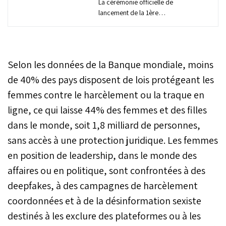
La cérémonie officielle de
lancement de la 1ère
campagne nationale
"Orangez le Cinéma" a été
organisée, lundi à la
Cinémathèque marocaine
Selon les données de la Banque mondiale, moins
du Centre
Cinématographique
de 40% des pays disposent de lois protégeant les
Marocain (CCM).
femmes contre le harcèlement ou la traque en
ligne, ce qui laisse 44% des femmes et des filles
dans le monde, soit 1,8 milliard de personnes,
sans accès à une protection juridique. Les femmes
en position de leadership, dans le monde des
affaires ou en politique, sont confrontées à des
deepfakes, à des campagnes de harcèlement
coordonnées et à de la désinformation sexiste
destinés à les exclure des plateformes ou à les