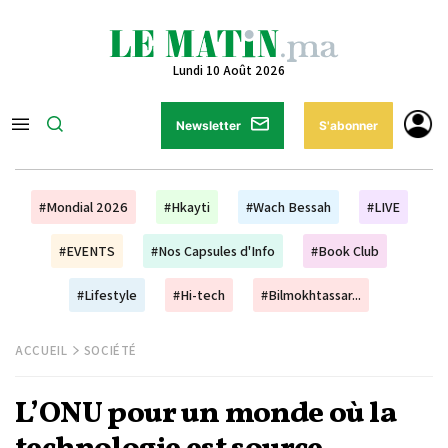
Lundi 10 Août 2026
Newsletter
S'abonner
#Mondial 2026
#Hkayti
#Wach Bessah
#LIVE
#EVENTS
#Nos Capsules d'Info
#Book Club
#Lifestyle
#Hi-tech
#Bilmokhtassar...
ACCUEIL
SOCIÉTÉ
L’ONU pour un monde où la