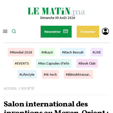
Dimanche 09 Août 2026
Newsletter
S'abonner
#Mondial 2026
#Hkayti
#Wach Bessah
#LIVE
#EVENTS
#Nos Capsules d'Info
#Book Club
#Lifestyle
#Hi-tech
#Bilmokhtassar...
ACCUEIL
SOCIÉTÉ
Salon international des