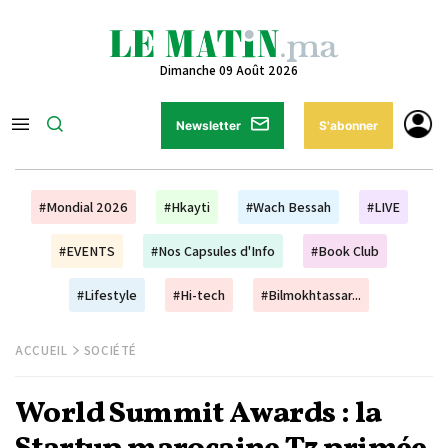
Dimanche 09 Août 2026
Newsletter
S'abonner
#Mondial 2026
#Hkayti
#Wach Bessah
#LIVE
#EVENTS
#Nos Capsules d'Info
#Book Club
#Lifestyle
#Hi-tech
#Bilmokhtassar...
ACCUEIL
SOCIÉTÉ
World Summit Awards : la