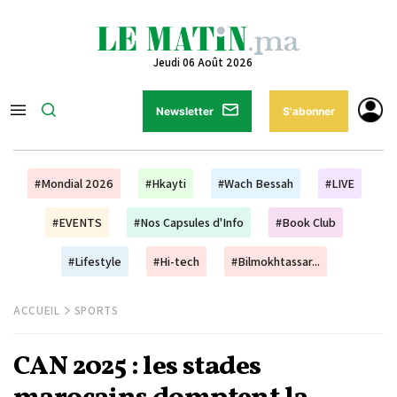
Jeudi 06 Août 2026
Newsletter
S'abonner
#Mondial 2026
#Hkayti
#Wach Bessah
#LIVE
#EVENTS
#Nos Capsules d'Info
#Book Club
#Lifestyle
#Hi-tech
#Bilmokhtassar...
ACCUEIL
SPORTS
CAN 2025 : les stades