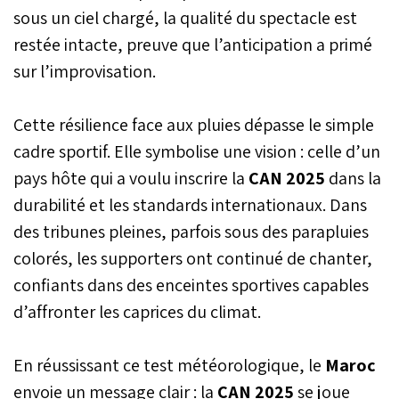
s'imposer face au Soudan,
sous un ciel chargé, la qualité du spectacle est
alors que le Burkina Faso
restée intacte, preuve que l’anticipation a primé
ouvrira le bal contre la
sur l’improvisation.
Guinée équatoriale.
Cette résilience face aux pluies dépasse le simple
cadre sportif. Elle symbolise une vision : celle d’un
pays hôte qui a voulu inscrire la
CAN 2025
dans la
durabilité et les standards internationaux. Dans
des tribunes pleines, parfois sous des parapluies
colorés, les supporters ont continué de chanter,
confiants dans des enceintes sportives capables
d’affronter les caprices du climat.
En réussissant ce test météorologique, le
Maroc
envoie un message clair : la
CAN 2025
se joue