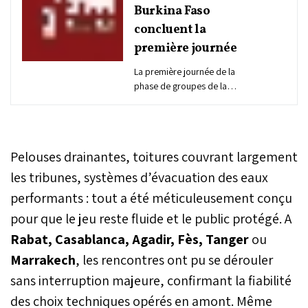
Burkina Faso
concluent la
première journée
La première journée de la
phase de groupes de la
CAN 2025 s'achève ce
mercredi avec l'entrée en
lice des derniers cadors
continentaux. Au
Pelouses drainantes, toitures couvrant largement
programme, quatre
rencontres qui verront
les tribunes, systèmes d’évacuation des eaux
notamment la Côte
performants : tout a été méticuleusement conçu
d'Ivoire, tenante du titre,
pour que le jeu reste fluide et le public protégé. A
défendre son statut de
prétendante au titre face
Rabat, Casablanca, Agadir, Fès, Tanger
ou
au Mozambique, tandis
Marrakech
, les rencontres ont pu se dérouler
que le Cameroun
affrontera le Gabon.
sans interruption majeure, confirmant la fiabilité
L'Algérie, de son côté,
des choix techniques opérés en amont. Même
devrait logiquement