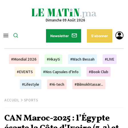
Dimanche 09 Août 2026
Newsletter
S'abonner
#Mondial 2026
#Hkayti
#Wach Bessah
#LIVE
#EVENTS
#Nos Capsules d'Info
#Book Club
#Lifestyle
#Hi-tech
#Bilmokhtassar...
ACCUEIL
SPORTS
CAN Maroc-2025 : l’Égypte