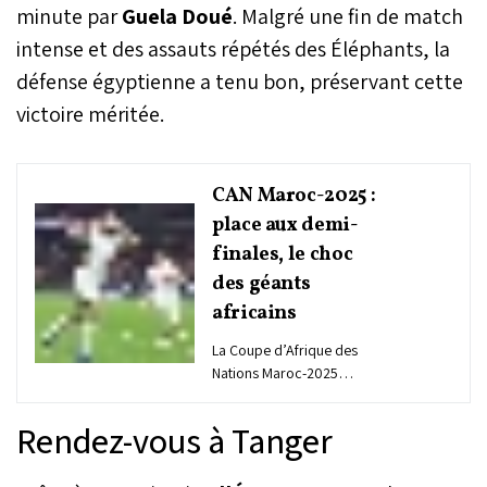
minute par
Guela Doué
. Malgré une fin de match
intense et des assauts répétés des Éléphants, la
défense égyptienne a tenu bon, préservant cette
victoire méritée.
CAN Maroc-2025 :
place aux demi-
finales, le choc
des géants
africains
La Coupe d’Afrique des
Nations Maroc-2025
aborde son tournant
décisif. À l’issue de quarts
Rendez-vous à Tanger
de finale disputés et riches
en intensité, le Sénégal,
l’Égypte, le Maroc et le