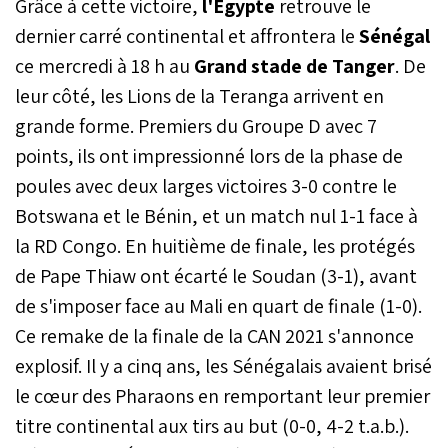
Grâce à cette victoire,
l'Égypte
retrouve le
Nigeria ont validé leur
dernier carré continental et affrontera le
Sénégal
billet pour le dernier
ce mercredi à 18 h au
Grand stade de Tanger
. De
carré. Deux affiches de
très haut niveau sont au
leur côté, les Lions de la Teranga arrivent en
programme mercredi 14
grande forme. Premiers du Groupe D avec 7
janvier à Tanger et Rabat,
avec en ligne de mire une
points, ils ont impressionné lors de la phase de
place en finale et l’entrée
poules avec deux larges victoires 3-0 contre le
dans l’histoire du football
continental.
Botswana et le Bénin, et un match nul 1-1 face à
la RD Congo. En huitième de finale, les protégés
de Pape Thiaw ont écarté le Soudan (3-1), avant
de s'imposer face au Mali en quart de finale (1-0).
Ce remake de la finale de la CAN 2021 s'annonce
explosif. Il y a cinq ans, les Sénégalais avaient brisé
le cœur des Pharaons en remportant leur premier
titre continental aux tirs au but (0-0, 4-2 t.a.b.).